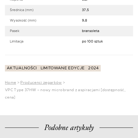
Średnica (mm)
37,5
Wysokość (mm)
9,8
Pasek
bransoleta
Limitacja
po 100 sztuk
AKTUALNOŚCI
LIMITOWANE EDYCJE
2024
Home
>
Producenci zegarków
>
VPC Type 37HW – nowy microbrand z aspiracjami [dostępność,
cena]
Podobne artykuły