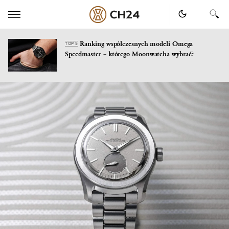
Ranking współczesnych modeli Omega
TOP 5
Speedmaster – którego Moonwatcha wybrać?
Skip
to
content