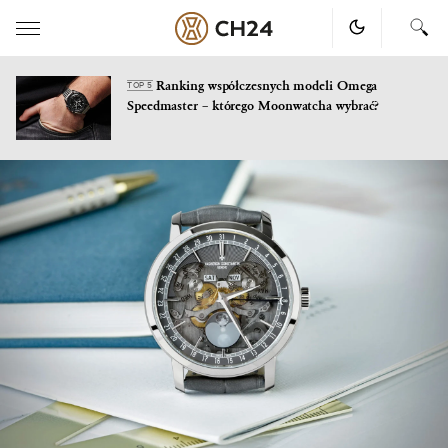
Ranking współczesnych modeli Omega
TOP 5
Speedmaster – którego Moonwatcha wybrać?
Skip
to
content