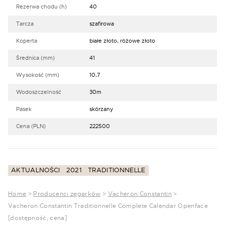
Rezerwa chodu (h)
40
Tarcza
szafirowa
Koperta
białe złoto, różowe złoto
Średnica (mm)
41
Wysokość (mm)
10,7
Wodoszczelność
30m
Pasek
skórzany
Cena (PLN)
222500
AKTUALNOŚCI
2021
TRADITIONNELLE
Home
>
Producenci zegarków
>
Vacheron Constantin
>
Vacheron Constantin Traditionnelle Complete Calendar Openface
[dostępność, cena]