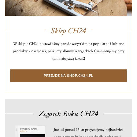
Sklep CH24
W sklepie CH24 postawiliśmy przede wszystkim na popularne i lubiane
produkty – narzędzia, paski czy albumy o zegarkach.
Gwarantujemy przy
tym najwyższą jakość!
PRZEJDŹ NA SHOP.CH24.PL
Zegarek Roku CH24
Już od ponad 15 lat przyznajemy najbardziej
prestiżowe w Polsce nagrody dla najlepszych