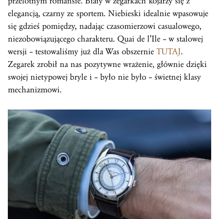
przelotnym romansie. Biały w zegarkach kojarzy się z
elegancją, czarny ze sportem. Niebieski idealnie wpasowuje
się gdzieś pomiędzy, nadając czasomierzowi casualowego,
niezobowiązującego charakteru. Quai de l’Ile – w stalowej
wersji – testowaliśmy już dla Was obszernie
TUTAJ
.
Zegarek zrobił na nas pozytywne wrażenie, głównie dzięki
swojej nietypowej bryle i – było nie było – świetnej klasy
mechanizmowi.