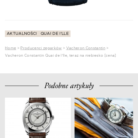
AKTUALNOŚCI
QUAI DE I'LLE
Home
>
Producenci zegarków
>
Vacheron Constantin
>
Vacheron Constantin Quai de l’Ile, teraz na niebiesko [cena]
Podobne artykuły