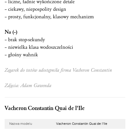
– liczne, ładnie wykończone detale
– ciekawy, niepospolity design
– prosty, funkcjonalny, klasowy mechanizm
Na (-)
– brak stop-sekundy
– niewielka klasa wodoszczelności
– głośny
wahnik
Zegarek do testów udostępniła firma Vacheron Constantin
Zdjęcia: Adam Gawenda
Vacheron Constantin Quai de l'Ile
Nazwa modelu
Vacheron Constantin Quai de l'Ile