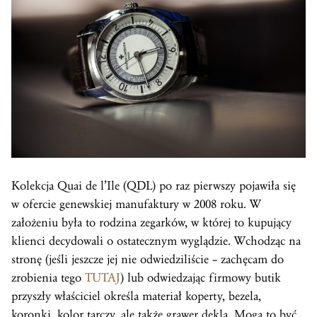
Kolekcja Quai de l’Ile (QDL) po raz pierwszy pojawiła się
w ofercie genewskiej manufaktury w 2008 roku. W
założeniu była to rodzina zegarków, w której to kupujący
klienci decydowali o ostatecznym wyglądzie. Wchodząc na
stronę (jeśli jeszcze jej nie odwiedziliście – zachęcam do
zrobienia tego
TUTAJ
) lub odwiedzając firmowy butik
przyszły właściciel określa materiał koperty, bezela,
koronki, kolor tarczy, ale także grawer dekla. Mogą to być