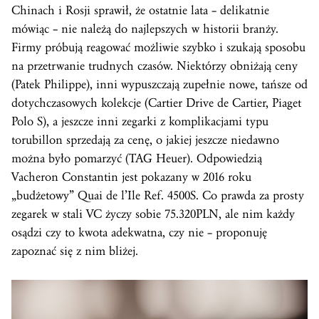
Chinach i Rosji sprawił, że ostatnie lata – delikatnie
mówiąc – nie należą do najlepszych w historii branży.
Firmy próbują reagować możliwie szybko i szukają sposobu
na przetrwanie trudnych czasów. Niektórzy obniżają ceny
(Patek Philippe), inni wypuszczają zupełnie nowe, tańsze od
dotychczasowych kolekcje (Cartier Drive de Cartier, Piaget
Polo S), a jeszcze inni zegarki z komplikacjami typu
torubillon sprzedają za cenę, o jakiej jeszcze niedawno
można było pomarzyć (TAG Heuer). Odpowiedzią
Vacheron Constantin jest pokazany w 2016 roku
„budżetowy” Quai de l’Ile Ref. 4500S. Co prawda za prosty
zegarek w stali VC życzy sobie 75.320PLN, ale nim każdy
osądzi czy to kwota adekwatna, czy nie – proponuję
zapoznać się z nim bliżej.