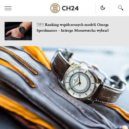
Ranking współczesnych modeli Omega
TOP 5
Speedmaster – którego Moonwatcha wybrać?
Skip
to
content