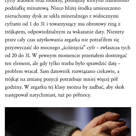
cyfry arabskie oraz indeksy, pomiędzy którymi naniesiono
podziałkę minutową. Nieco bliżej środka umieszczono
nieruchomy dysk ze szkła mineralnego z widocznymi
cyframi od 1 do 31 i towarzyszący mu obrotowy ring z
trójkątem, odpowiedzialnym za wskazanie daty. Niestety
przez cały
czas
użytkowania zegarka nie potrafiłem się
przyzwyczaić do mocnego „ściśnięcia” cyfr – zwłaszcza tych
od 20 do 31. W pewnym momencie przestałem dostrzegać
ten element, ale gdy tylko trzeba było sprawdzić datę –
problem wracał. Sam datownik rozwiązano ciekawie, a
trójkąt na zmianę pozycji potrzebuje mniej więcej pół
godziny. W zegarku tej klasy można by zadbać, aby skok
następował natychmiast, tuż po północy.