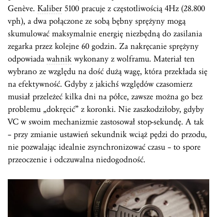
Genève.
Kaliber
5100 pracuje z częstotliwością 4Hz (28.800
vph), a dwa połączone ze sobą bębny sprężyny mogą
skumulować maksymalnie energię niezbędną do zasilania
zegarka przez kolejne 60 godzin. Za nakręcanie sprężyny
odpowiada
wahnik
wykonany z wolframu. Materiał ten
wybrano ze względu na dość dużą wagę, która przekłada się
na efektywność. Gdyby z jakichś względów czasomierz
musiał przeleżeć kilka dni na półce, zawsze można go bez
problemu „dokręcić” z koronki. Nie zaszkodziłoby, gdyby
VC w swoim mechanizmie zastosował stop-sekundę. A tak
– przy zmianie ustawień sekundnik wciąż pędzi do przodu,
nie pozwalając idealnie zsynchronizować czasu – to spore
przeoczenie i odczuwalna niedogodność.