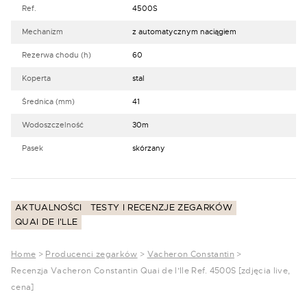
Ref.
4500S
Mechanizm
z automatycznym naciągiem
Rezerwa chodu (h)
60
Koperta
stal
Średnica (mm)
41
Wodoszczelność
30m
Pasek
skórzany
AKTUALNOŚCI
TESTY I RECENZJE ZEGARKÓW
QUAI DE I'LLE
Home
>
Producenci zegarków
>
Vacheron Constantin
>
Recenzja Vacheron Constantin Quai de l’Ile Ref. 4500S [zdjęcia live,
cena]