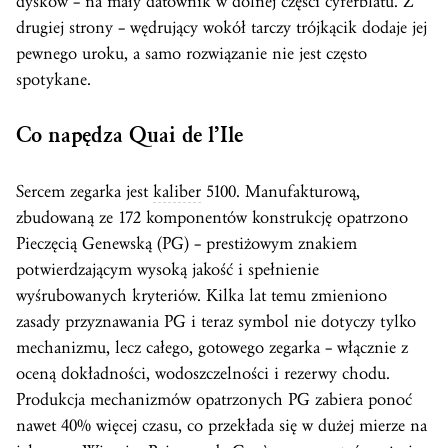
dysków – na mały datownik w dolnej części cyferblatu. Z
drugiej strony – wędrujący wokół tarczy trójkącik dodaje jej
pewnego uroku, a samo rozwiązanie nie jest często
spotykane.
Co napędza Quai de l’Ile
Sercem zegarka jest
kaliber
5100. Manufakturową,
zbudowaną ze 172 komponentów konstrukcję opatrzono
Pieczęcią Genewską (PG) – prestiżowym znakiem
potwierdzającym wysoką jakość i spełnienie
wyśrubowanych kryteriów. Kilka lat temu zmieniono
zasady przyznawania PG i teraz symbol nie dotyczy tylko
mechanizmu, lecz całego, gotowego zegarka – włącznie z
oceną dokładności, wodoszczelności i rezerwy chodu.
Produkcja mechanizmów opatrzonych PG zabiera ponoć
nawet 40% więcej czasu, co przekłada się w dużej mierze na