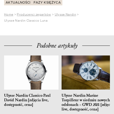
AKTUALNOŚCI
FAZY KSIĘŻYCA
Home
>
Producenci zegarków
>
Ulysse Nardin
>
Ulysse Nardin Classico Luna
Podobne artykuły
Ulysse Nardin Classico Paul
Ulysse Nardin Marine
David Nardin [zdjęcia live,
Torpilleur w siedmiu nowych
dostępność, cena]
odsłonach – GWD 2021 [zdjęcia
live, dostępność, cena]