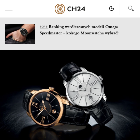
Ranking współczesnych modeli Omega
TOP 5
Speedmaster – którego Moonwatcha wybrać?
Skip
to
content