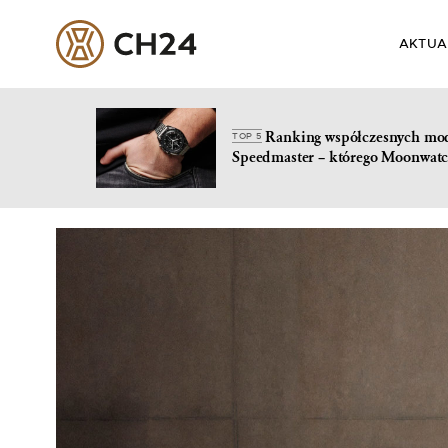
AKTUA
Ranking współczesnych mo
TOP 5
Speedmaster – którego Moonwatc
Skip
to
content