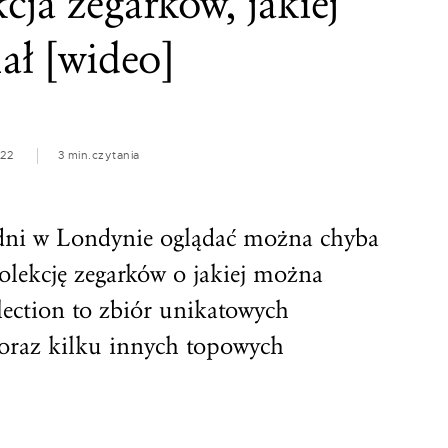
cja zegarków, jakiej
iał [wideo]
022
3 min.
czytania
a dni w Londynie oglądać można chyba
olekcję zegarków o jakiej można
ction to zbiór unikatowych
e oraz kilku innych topowych