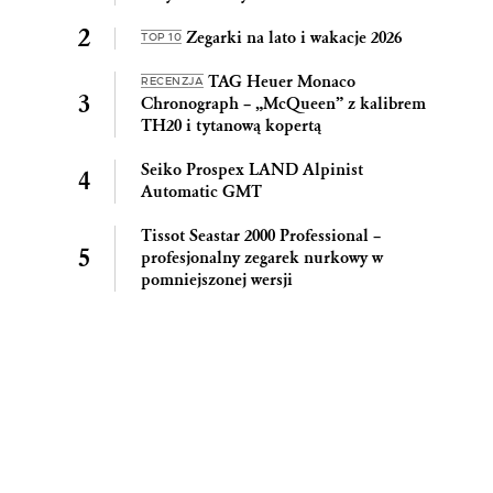
Zegarki na lato i wakacje 2026
TOP 10
TAG Heuer Monaco
RECENZJA
Chronograph – „McQueen” z kalibrem
TH20 i tytanową kopertą
Seiko Prospex LAND Alpinist
Automatic GMT
Tissot Seastar 2000 Professional –
profesjonalny zegarek nurkowy w
pomniejszonej wersji