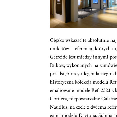
Ciężko wskazać te absolutnie na
unikatów i referencji, których n
Getreide jest miedzy innymi po
Patków, wykonanych na zamówien
przedsiębiorcy i legendarnego kl
historyczna kolekcja modelu Ref.
emaliowane modele Ref. 2523 z 
Cottiera, niepowtarzalne Calatr
Nautilus, na czele z dwiema refer
gama modelu Daytona, Submari