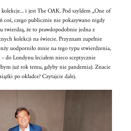
e kolekcje… i jest The OAK. Pod szyldem „One of
ń coś, czego publicznie nie pokazywano nigdy
hu twierdzą, że to prawdopodobnie jedna z
nych kolekcji na świecie. Przyznam zupełnie
branży uodporniło mnie na tego typu stwierdzenia,
 – do Londynu leciałem nieco sceptycznie
ałbym już
rok
temu, gdyby nie pandemia). Znacie
iążki po okładce? Czytajcie dalej.