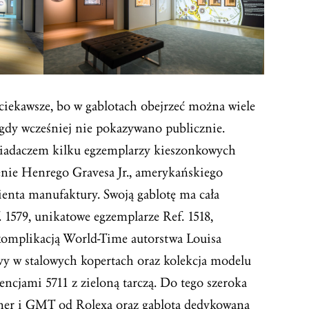
jciekawsze, bo w gablotach obejrzeć można wiele
igdy wcześniej nie pokazywano publicznie.
siadaczem kilku egzemplarzy kieszonkowych
ie Henrego Gravesa Jr., amerykańskiego
ienta manufaktury. Swoją gablotę ma cała
 1579, unikatowe egzemplarze Ref. 1518,
komplikacją World-Time autorstwa Louisa
avy w stalowych kopertach oraz kolekcja modelu
encjami 5711 z zieloną tarczą. Do tego szeroka
ner i
GMT
od Rolexa oraz gablota dedykowana