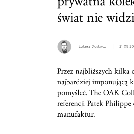
prywatna kolek
świat nie widz
Łukasz Doskocz
21.05.2
Przez najbliższych kilk
najbardziej imponującą k
pomyśleć. The OAK Colle
referencji Patek Philipp
manufaktur.