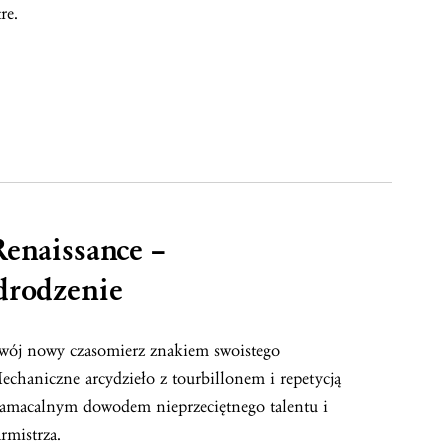
re.
enaissance –
drodzenie
swój nowy czasomierz znakiem swoistego
echaniczne arcydzieło z tourbillonem i repetycją
namacalnym dowodem nieprzeciętnego talentu i
rmistrza.