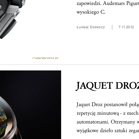
zapowiedzi. Audemars Piguet
wysokiego C.
Łukasz Doskocz
7.11.2012
JAQUET DROZ 
Jaquet Droz postanowił połąc
repetycję minutową - z mech
automatonami. Otrzymany w 
wyjątkowe dzieło sztuki zega