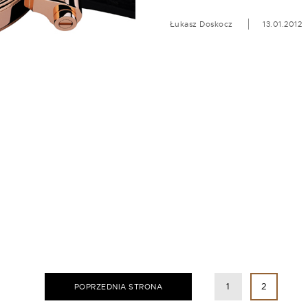
Łukasz Doskocz
13.01.2012
1
2
POPRZEDNIA STRONA