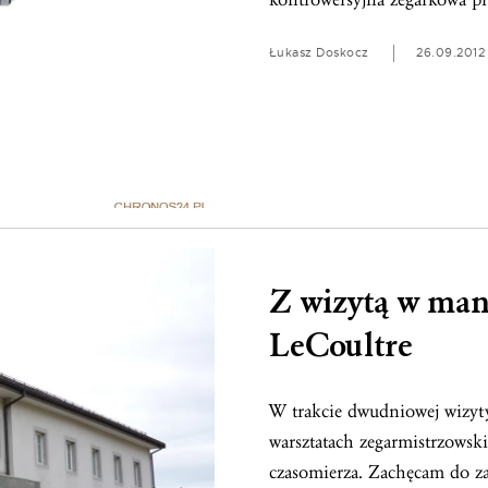
Łukasz Doskocz
26.09.2012
Z wizytą w man
LeCoultre
W trakcie dwudniowej wizyty
warsztatach zegarmistrzowsk
czasomierza. Zachęcam do za