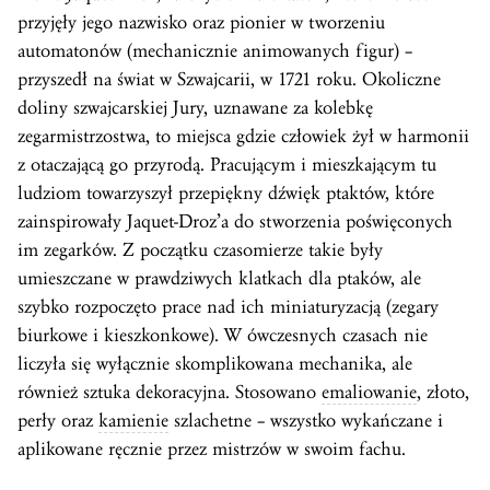
przyjęły jego nazwisko oraz pionier w tworzeniu
automatonów (mechanicznie animowanych figur) –
przyszedł na świat w Szwajcarii, w 1721 roku. Okoliczne
doliny szwajcarskiej Jury, uznawane za kolebkę
zegarmistrzostwa, to miejsca gdzie człowiek żył w harmonii
z otaczającą go przyrodą. Pracującym i mieszkającym tu
ludziom towarzyszył przepiękny dźwięk ptaktów, które
zainspirowały Jaquet-Droz’a do stworzenia poświęconych
im zegarków. Z początku czasomierze takie były
umieszczane w prawdziwych klatkach dla ptaków, ale
szybko rozpoczęto prace nad ich miniaturyzacją (zegary
biurkowe i kieszkonkowe). W ówczesnych czasach nie
liczyła się wyłącznie skomplikowana mechanika, ale
również sztuka dekoracyjna. Stosowano
emaliowanie
, złoto,
perły oraz
kamienie
szlachetne – wszystko wykańczane i
aplikowane ręcznie przez mistrzów w swoim fachu.