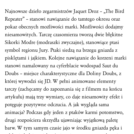
Najnowsze dzieło zegarmistrzów Jaquet Droz – „The Bird
Repeater” – stanowi nawiązanie do tamtego okresu oraz
pokaz obecnych możliwości marki. Możliwości dodajmy
niesamowitych. Tarczę czasomierza tworzą dwie błękitne
Sikorki Modre (modraszki zwyczajne), stanowiące ptasi
symbol regionu Jury. Ptaki siedzą na brzegu gniazda z
pisklętami i jajkiem. Kolejne nawiązanie do korzeni marki
stanowi namalowany na cyferblacie wodospad Saut du
Doubs – miejsce charakterystyczne dla Doliny Doubs, z
której wywodzi się JD. W pełni animowane elementy
tarczy (zachęcamy do zapoznania się z filmem na końcu
artykułu) mają trzy wymiary, co daje niesamowity efekt i
potęguje pozytywne odczucia. A jak wygląda sama
animacja? Podczas gdy jeden z ptaków karmi potomstwo,
drugi rozpościera skrzydła ujawniając wyjątkową paletę
barw. W tym samym czasie jajo w środku gniazda pęka i