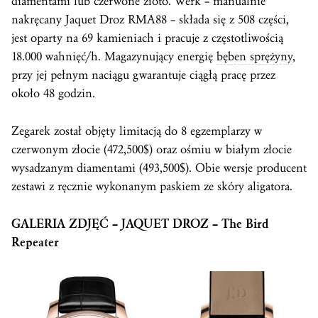
diamentami lub czerwone złoto. Werk – manualnie
nakręcany Jaquet Droz RMA88 – składa się z 508 części,
jest oparty na 69 kamieniach i pracuje z częstotliwością
18.000 wahnięć/h. Magazynujący energię
bęben sprężyny
,
przy jej pełnym naciągu gwarantuje ciągłą pracę przez
około 48 godzin.
Zegarek został objęty limitacją do 8 egzemplarzy w
czerwonym złocie (472,500$) oraz ośmiu w białym złocie
wysadzanym diamentami (493,500$). Obie wersje producent
zestawi z ręcznie wykonanym paskiem ze skóry aligatora.
GALERIA ZDJĘĆ – JAQUET DROZ – The Bird
Repeater