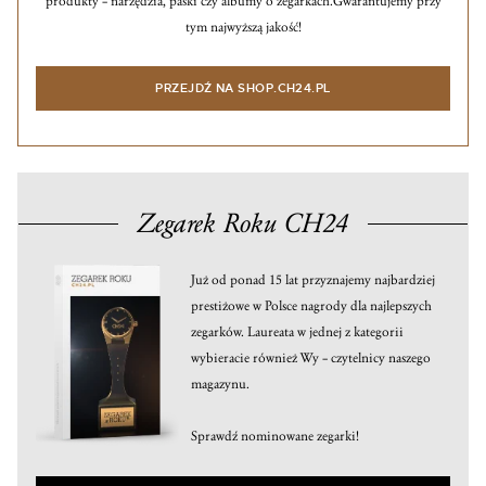
produkty – narzędzia, paski czy albumy o zegarkach.
Gwarantujemy przy
tym najwyższą jakość!
PRZEJDŹ NA SHOP.CH24.PL
Zegarek Roku CH24
Już od ponad 15 lat przyznajemy najbardziej
prestiżowe w Polsce nagrody dla najlepszych
zegarków. Laureata w jednej z kategorii
wybieracie również Wy – czytelnicy naszego
magazynu.
Sprawdź nominowane zegarki!