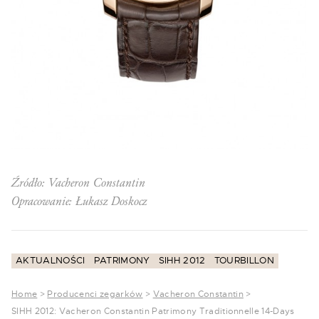
Źródło: Vacheron Constantin
Opracowanie: Łukasz Doskocz
AKTUALNOŚCI
PATRIMONY
SIHH 2012
TOURBILLON
Home
>
Producenci zegarków
>
Vacheron Constantin
>
SIHH 2012: Vacheron Constantin Patrimony Traditionnelle 14-Days