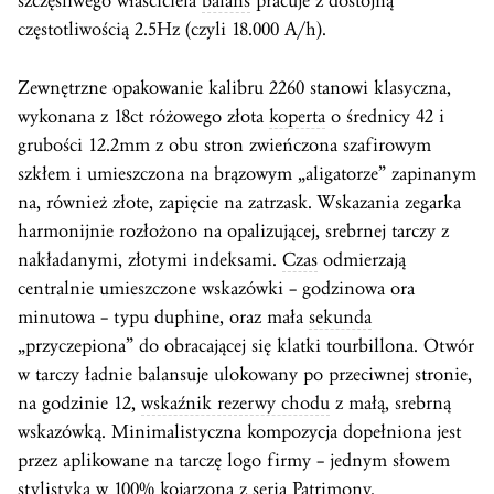
szczęśliwego właściciela
balans
pracuje z dostojną
częstotliwością 2.5Hz (czyli 18.000 A/h).
Zewnętrzne opakowanie kalibru 2260 stanowi klasyczna,
wykonana z 18ct różowego złota
koperta
o średnicy 42 i
grubości 12.2mm z obu stron zwieńczona szafirowym
szkłem i umieszczona na brązowym „aligatorze” zapinanym
na, również złote, zapięcie na zatrzask. Wskazania zegarka
harmonijnie rozłożono na opalizującej, srebrnej tarczy z
nakładanymi, złotymi indeksami.
Czas
odmierzają
centralnie umieszczone wskazówki – godzinowa ora
minutowa – typu duphine, oraz mała
sekunda
„przyczepiona” do obracającej się klatki tourbillona. Otwór
w tarczy ładnie balansuje ulokowany po przeciwnej stronie,
na godzinie 12,
wskaźnik rezerwy chodu
z małą, srebrną
wskazówką. Minimalistyczna kompozycja dopełniona jest
przez aplikowane na tarczę logo firmy – jednym słowem
stylistyka w 100% kojarzona z serią Patrimony.