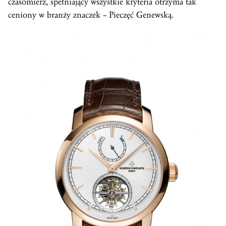
czasomierz, spełniający wszystkie kryteria otrzyma tak
ceniony w branży znaczek – Pieczęć Genewską.