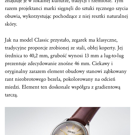
znajduje je w lokalnej kulturze, tradycji i rzemiośle. Tym
razem projektanci marki sięgnęli do sztuki ręcznego szycia
obuwia, wykorzystując pochodzące z niej resztki naturalnej
skóry.
Jak na model Classic przystało, zegarek ma klasyczne,
tradycyjne proporcje zrobionej ze stali, obłej koperty. Jej
średnica to 40,2 mm, grubość wynosi 13 mm a
lug-to-lug
prezentuje zdecydowanie znośne 46 mm. Ciekawy i
oryginalny zarazem element obudowy stanowi ząbkowany
rant nieobrotowego bezela, pokolorowany na odcień
miedzi. Element ten doskonale współgra z gradientową
tarczą.