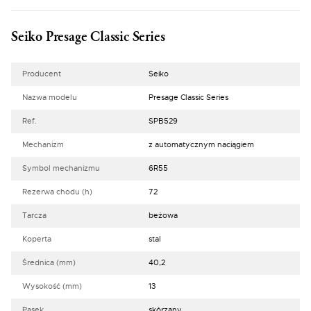
Seiko Presage Classic Series
Producent
Seiko
Nazwa modelu
Presage Classic Series
Ref.
SPB529
Mechanizm
z automatycznym naciągiem
Symbol mechanizmu
6R55
Rezerwa chodu (h)
72
Tarcza
beżowa
Koperta
stal
Średnica (mm)
40,2
Wysokość (mm)
13
Pasek
skórzany