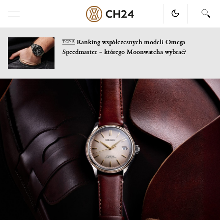
Ranking współczesnych modeli Omega
TOP 5
Speedmaster – którego Moonwatcha wybrać?
Skip
to
content