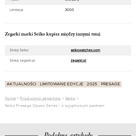
Limitacja
3000
Zegarki marki Seiko kupisz między innymi tutaj
Sklep Seiko
seikowatches.com
Sklep zegarki.pl
zegarki.pl
AKTUALNOŚCI
LIMITOWANE EDYCJE
2025
PRESAGE
Home
>
Producenci zegarków
>
Seiko
>
Seiko Presage Classic Series – z wyjątkowym paskiem
Podobne artykuły