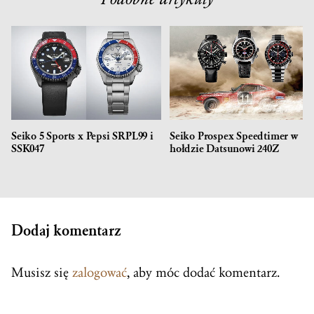
Seiko 5 Sports x Pepsi SRPL99 i
Seiko Prospex Speedtimer w
SSK047
hołdzie Datsunowi 240Z
Dodaj komentarz
Musisz się
zalogować
, aby móc dodać komentarz.