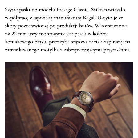
Szyjąc paski do modelu Presage Classic, Seiko nawiązało
współpracę z japońską manufakturą Regal. Uszyto je ze
skóry pozostawionej po produkcji butów. W rozstawione
na 22 mm uszy montowany jest pasek w kolorze
koniakowego brązu, przeszyty brązową nicią i zapinany na
zatrzaskiwanego motylka z zabezpieczającymi przyciskami.