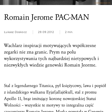
Romain Jerome PAC-MAN
Łukasz Doskocz
29.09.2012
2 min.
Wachlarz inspiracji motywujących współczesne
zegarki nie zna granic. Prym na polu
wykorzystywania tych najbardziej nietypowych i
niezwykłych wiedzie genewski Romain Jeorme.
Stal z legendarnego Titanica, pył księżycowy, lawa i popiół
z islandzkiego wulkanu Eyjafjallajökull, stal z promu
Apollo 11, brąz imitujący koronę nowojorskiej Statui
Wolności – wszystkie te motywy to integralna część
czasomierzy Romain Jerome. Marka powstała w Genewie