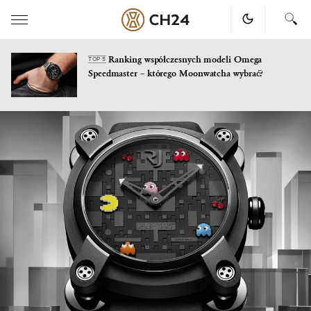
Ranking współczesnych modeli Omega
TOP 5
Speedmaster – którego Moonwatcha wybrać?
Skip
to
content