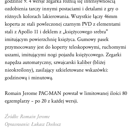
godzinie 9. 4 wersje zegarka różnią się intensywnością
ozdobienia tarczy innymi postaciami i detalami z gry o
różnych kolorach lakierowania. Wszystkie łączy 46mm
koperta
ze stali powleczonej czarnym
PVD
z elementami
stali z Apollo 11 i deklem z „księżycowego srebra”
imitującym powierzchnię księżyca. Gumowy pasek
przymocowany jest do koperty teleskopowymi, ruchomymi
uszami, imitującymi nogi pojazdu księżycowego. Zegarki
napędza automatyczny, szwajcarski
kaliber
(bliżej
nieokreślony), zasilający szkieletowane wskazówki:
godzinową i minutową.
Romain Jerome PAC-MAN powstał w limitowanej ilości 80
egzemplarzy – po 20 z każdej wersji.
Źródło: Romain Jerome
Opracowanie: Łukasz Doskocz