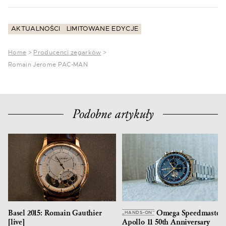
AKTUALNOŚCI
LIMITOWANE EDYCJE
Home
>
Producenci zegarków
>
Romain Jerome PAC-MAN
Podobne artykuły
Basel 2015: Romain Gauthier
Omega Speedmaster
„HANDS-ON”
[live]
Apollo 11 50th Anniversary