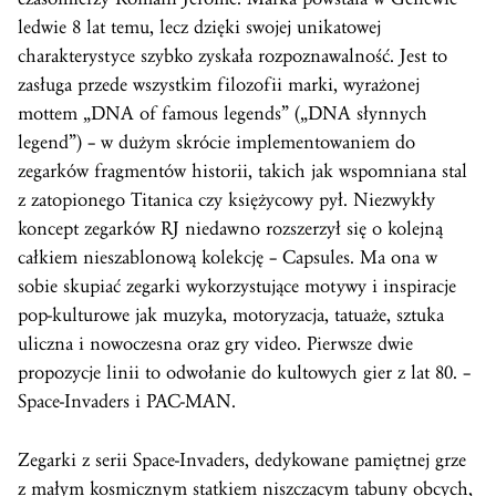
ledwie 8 lat temu, lecz dzięki swojej unikatowej
charakterystyce szybko zyskała rozpoznawalność. Jest to
zasługa przede wszystkim filozofii marki, wyrażonej
mottem „DNA of famous legends” („DNA słynnych
legend”) – w dużym skrócie implementowaniem do
zegarków fragmentów historii, takich jak wspomniana stal
z zatopionego Titanica czy księżycowy pył. Niezwykły
koncept zegarków RJ niedawno rozszerzył się o kolejną
całkiem nieszablonową kolekcję – Capsules. Ma ona w
sobie skupiać zegarki wykorzystujące motywy i inspiracje
pop-kulturowe jak muzyka, motoryzacja, tatuaże, sztuka
uliczna i nowoczesna oraz gry video. Pierwsze dwie
propozycje linii to odwołanie do kultowych gier z lat 80. –
Space-Invaders i PAC-MAN.
Zegarki z serii Space-Invaders, dedykowane pamiętnej grze
z małym kosmicznym statkiem niszczącym tabuny obcych,