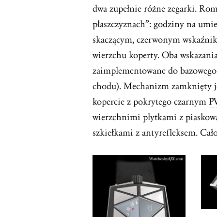
dwa zupełnie różne zegarki. Ro
płaszczyznach”: godziny na umie
skaczącym, czerwonym wskaźnik
wierzchu koperty. Oba wskazania
zaimplementowane do bazowego
chodu). Mechanizm zamknięty je
kopercie z pokrytego czarnym
P
wierzchnimi płytkami z piaskow
szkiełkami z antyrefleksem. Cał