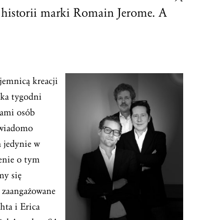
 historii marki Romain Jerome. A
ajemnicą kreacji
lka tygodni
kami osób
o wiadomo
a jedynie w
enie o tym
my się
y zaangażowane
hta i Erica