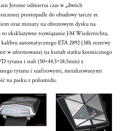
main Jerome odmierza
czas
w „dwóch
szczonej prostopadle do obudowy tarczy ze
iem oraz minuty na obrotowym dysku na
 to ekskluzywne rozwiązanie J-M Wiederrechta,
 kalibru automatycznego
ETA
2892 (38h rezerwy
st w uformowanej na kształt statku kosmicznego
VD
tytanu i stali (50×44.5×18.5mm) z
anego tytanu i szafirowymi, metalizowanymi
ość na pasku z poliamidu.