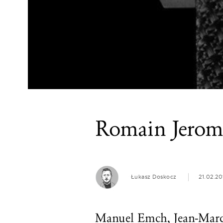
Romain Jerome
Łukasz Doskocz
21.02.20
Manuel Emch, Jean-Marc 