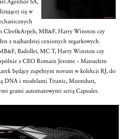
ciel Agenhor SA,
izującej się w
echanicznych
an Cleef&Arpels, MB&F, Harry Winston czy
den z najbardziej cenionych zegarkowych
 MB&F, Badollet, MC T, Harry Winston czy
spólnie z CEO Romain Jerome – Manuelem
arek będący zupełnym novum w kolekcji RJ, do
erią DNA i modelami Titanic, Moondust,
ymi grami automatowymi serią Capsules.