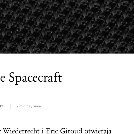
 Spacecraft
13
2 min.
czytania
Wiederrecht i Eric Giroud otwierają