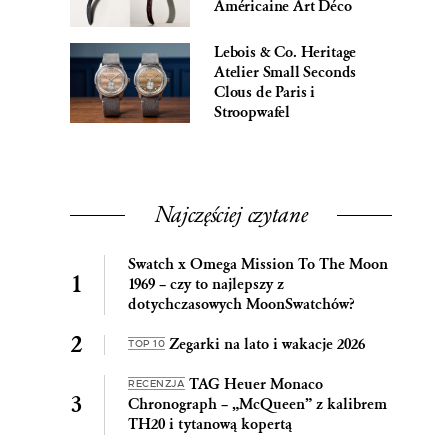
Américaine Art Déco
Lebois & Co. Heritage
Atelier Small Seconds
Clous de Paris i
Stroopwafel
Najczęściej czytane
Swatch x Omega Mission To The Moon
1969 – czy to najlepszy z
dotychczasowych MoonSwatchów?
Zegarki na lato i wakacje 2026
TOP 10
TAG Heuer Monaco
RECENZJA
Chronograph – „McQueen” z kalibrem
TH20 i tytanową kopertą