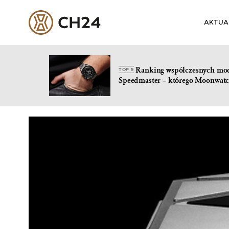
AKTUA
Ranking współczesnych mo
TOP 5
Speedmaster – którego Moonwatc
Skip
to
content