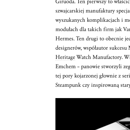
Giruoda. Ten pierwszy to właści
szwajcarskiej manufaktury specjal
wyszukanych komplikacjach i m
modułach dla takich firm jak V
Hermes. Ten drugi to obecnie je
designerów, współautor sukcesu
Heritage
Watch Manufactory. W
Emchem – panowie stworzyli zeg
tej pory kojarzonej głownie z s
Steampunk czy inspirowaną star