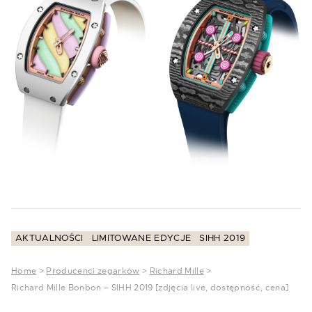
AKTUALNOŚCI
LIMITOWANE EDYCJE
SIHH 2019
Home
>
Producenci zegarków
>
Richard Mille
>
Richard Mille Bonbon – SIHH 2019 [zdjęcia live, dostępność, cena]