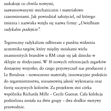
zaskakuje co chwila nowymi,
zaawansowanymi mechanicznie i materiałowo
czasomierzami. Jak powiedział założyciel, od którego
imienia i nazwiska wzięła się nazwa firmy:
„Uwielbiam
radykalne podejście”
.
Tegoroczny radykalizm odbieram z punktu widzenia
uczestnika targów, który między stoiskami wielu
znamienitych brandów u RM czuje się jak dziecko w
sklepie ze słodyczami. W 10 nowych referencjach zegarków
dostajemy wszystko, do czego przyzwyczaił nas producent z
Le Breuleux – nowoczesne materiały, innowacyjne podejście
do zegarmistrzostwa, niesamowitą jakość wykonania oraz
feerię soczystych kolorów. Za projektem stoi córka
wspólnika Richarda Mille – Cecile Guenat. Cała kolekcja
podzielona została na dwie grupy – dwa słodkie motywy
przewodnie.