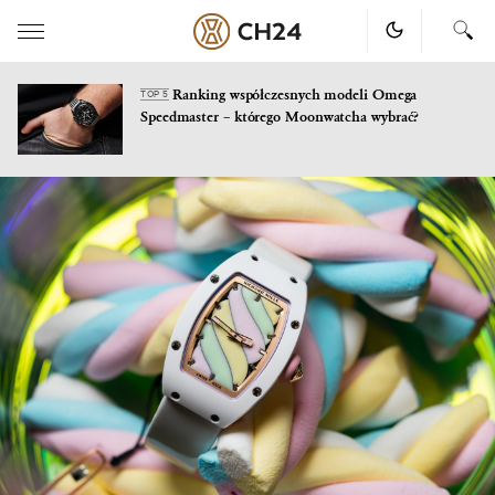
Ranking współczesnych modeli Omega
TOP 5
Speedmaster – którego Moonwatcha wybrać?
Skip
to
content