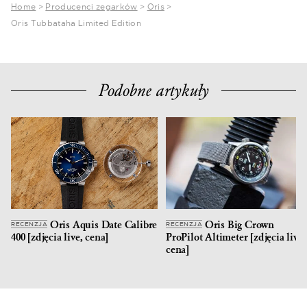
Home
>
Producenci zegarków
>
Oris
>
Oris Tubbataha Limited Edition
Podobne artykuły
Oris Aquis Date Calibre
Oris Big Crown
RECENZJA
RECENZJA
400 [zdjęcia live, cena]
ProPilot Altimeter [zdjęcia live,
cena]