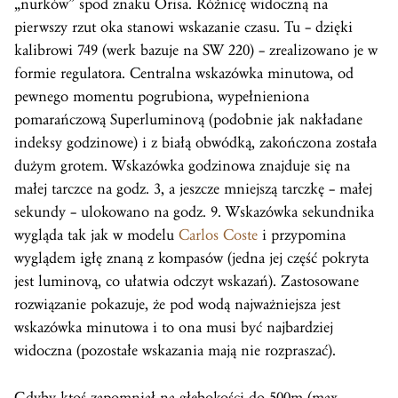
„nurków” spod znaku Orisa. Różnicę widoczną na
pierwszy rzut oka stanowi wskazanie czasu. Tu – dzięki
kalibrowi 749 (werk bazuje na SW 220) – zrealizowano je w
formie regulatora. Centralna wskazówka minutowa, od
pewnego momentu pogrubiona, wypełnieniona
pomarańczową Superluminovą (podobnie jak nakładane
indeksy godzinowe) i z białą obwódką, zakończona została
dużym grotem. Wskazówka godzinowa znajduje się na
małej tarczce na godz. 3, a jeszcze mniejszą tarczkę – małej
sekundy – ulokowano na godz. 9. Wskazówka sekundnika
wygląda tak jak w modelu
Carlos Coste
i przypomina
wyglądem igłę znaną z kompasów (jedna jej część pokryta
jest luminovą, co ułatwia odczyt wskazań). Zastosowane
rozwiązanie pokazuje, że pod wodą najważniejsza jest
wskazówka minutowa i to ona musi być najbardziej
widoczna (pozostałe wskazania mają nie rozpraszać).
Gdyby ktoś zapomniał na głębokości do 500m (max.