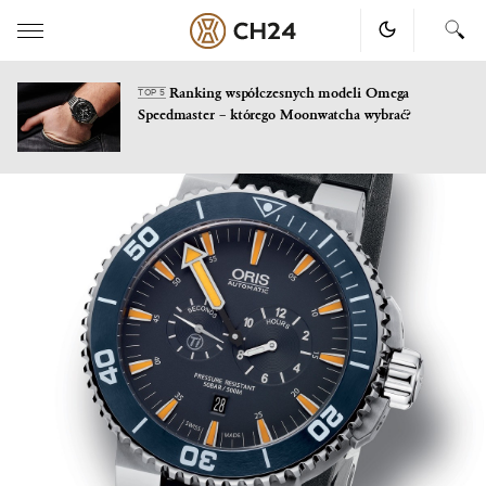
Ranking współczesnych modeli Omega
TOP 5
Speedmaster – którego Moonwatcha wybrać?
Skip
to
content