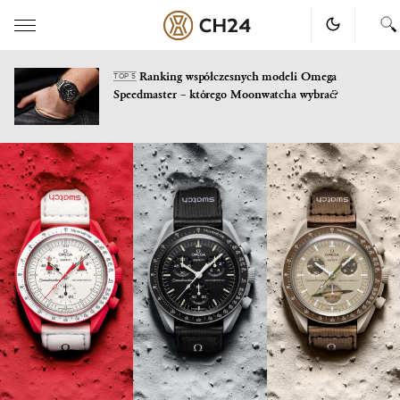
Ranking współczesnych modeli Omega
TOP 5
Speedmaster – którego Moonwatcha wybrać?
Skip
to
content