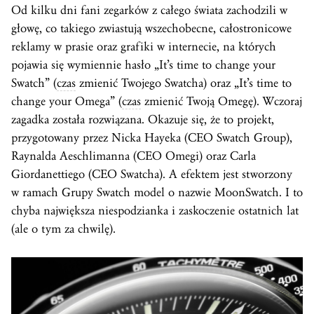
Od kilku dni fani zegarków z całego świata zachodzili w
głowę, co takiego zwiastują wszechobecne, całostronicowe
reklamy w prasie oraz grafiki w internecie, na których
pojawia się wymiennie hasło „It’s time to change your
Swatch” (
czas
zmienić Twojego Swatcha) oraz „It’s time to
change your Omega” (
czas
zmienić Twoją Omegę). Wczoraj
zagadka została rozwiązana. Okazuje się, że to projekt,
przygotowany przez Nicka Hayeka (CEO Swatch Group),
Raynalda Aeschlimanna (CEO Omegi) oraz Carla
Giordanettiego (CEO Swatcha). A efektem jest stworzony
w ramach Grupy Swatch model o nazwie MoonSwatch. I to
chyba największa niespodzianka i zaskoczenie ostatnich lat
(ale o tym za chwilę).