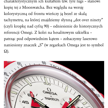
charakterystycznym ich kształtem tzw. lyre lugs – stanowi
kopię tej z Moonwatcha. Bez względu na wersję
kolorystyczną od frontu wieńczy ją
bezel
ze skalą
tachymetru, na której znajdziemy słynną „dot over ninety”
(czyli kropkę nad cyfrą 90) – odniesienie do historycznych
referencji Omegi. Z kolei na hesalitowym szkiełku –
patrząc pod odpowiednim kątem – zobaczymy laserowo
naniesiony znaczek „S” (w zegarkach Omega jest to symbol
Ω).