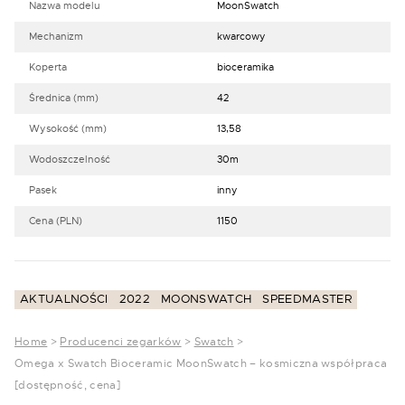
Nazwa modelu
MoonSwatch
Mechanizm
kwarcowy
Koperta
bioceramika
Średnica (mm)
42
Wysokość (mm)
13,58
Wodoszczelność
30m
Pasek
inny
Cena (PLN)
1150
AKTUALNOŚCI
2022
MOONSWATCH
SPEEDMASTER
Home
>
Producenci zegarków
>
Swatch
>
Omega x Swatch Bioceramic MoonSwatch – kosmiczna współpraca
[dostępność, cena]