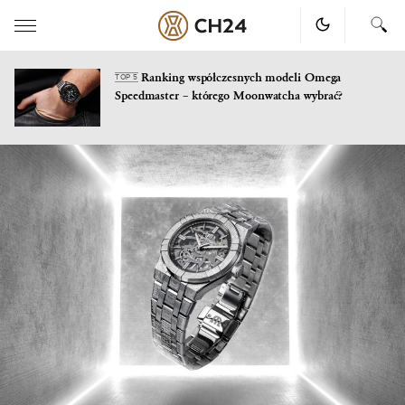
Ranking współczesnych modeli Omega
TOP 5
Speedmaster – którego Moonwatcha wybrać?
Skip
to
content