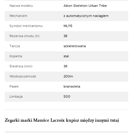
Nazwa modelu
Aikon Skeleton Urban Tribe
Mechanizm
z automatycznym naciągiem
Symbol mechanizmu
ML115
Rezerwa chodu (h)
38
Tarcza
szkieletowana
Koperta
stal
Średnica (mm)
39
Wodoszczelność
200m
Pasek
bransoleta
Limitacja
500
Zegarki marki Maurice Lacroix kupisz między innymi tutaj