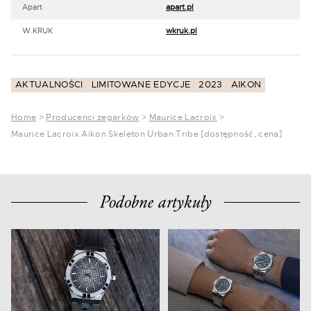
Apart
apart.pl
W.KRUK
wkruk.pl
AKTUALNOŚCI
LIMITOWANE EDYCJE
2023
AIKON
Home
>
Producenci zegarków
>
Maurice Lacroix
>
Maurice Lacroix Aikon Skeleton Urban Tribe [dostępność, cena]
Podobne artykuły