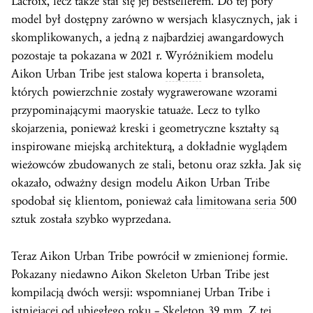
Lacroix, lecz także stał się jej bestsellerem. Do tej pory
model był dostępny zarówno w wersjach klasycznych, jak i
skomplikowanych, a jedną z najbardziej awangardowych
pozostaje ta pokazana w 2021 r. Wyróżnikiem modelu
Aikon Urban Tribe jest stalowa
koperta
i bransoleta,
których powierzchnie zostały wygrawerowane wzorami
przypominającymi maoryskie tatuaże. Lecz to tylko
skojarzenia, ponieważ kreski i geometryczne kształty są
inspirowane miejską architekturą, a dokładnie wyglądem
wieżowców zbudowanych ze stali, betonu oraz szkła. Jak się
okazało, odważny design modelu Aikon Urban Tribe
spodobał się klientom, ponieważ cała
limitowana seria
500
sztuk została szybko wyprzedana.
Teraz Aikon Urban Tribe powrócił w zmienionej formie.
Pokazany niedawno Aikon Skeleton Urban Tribe jest
kompilacją dwóch wersji: wspomnianej Urban Tribe i
istniejącej od ubiegłego roku – Skeleton 39 mm. Z tej