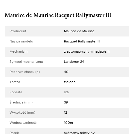
Maurice de Mauriac Racquet Rallymaster III
Producent
Maurice de Mauriac
Nazwa modelu
Racquet Rallymaster III
Mechanizm
z automatycznym naciągiem
Symbol mechanizmu
Landeron 24
Rezerwa chodu (h)
40
Tarcza
zielona
Koperta
stal
Średnica (mm)
39
Wysokość (mm)
12
Wodoszczelność
100m
Pasek
skórzany, tekstylny