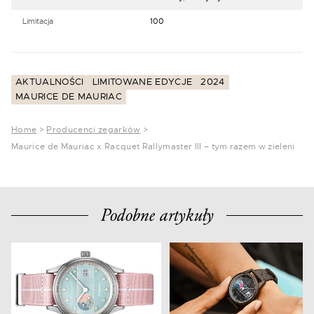
Limitacja
100
AKTUALNOŚCI
LIMITOWANE EDYCJE
2024
MAURICE DE MAURIAC
Home
>
Producenci zegarków
>
Maurice de Mauriac x Racquet Rallymaster III – tym razem w zieleni
Podobne artykuły