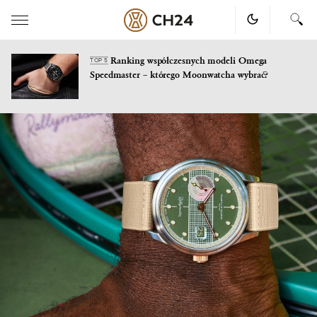
Ranking współczesnych modeli Omega
TOP 5
Speedmaster – którego Moonwatcha wybrać?
Skip
to
content