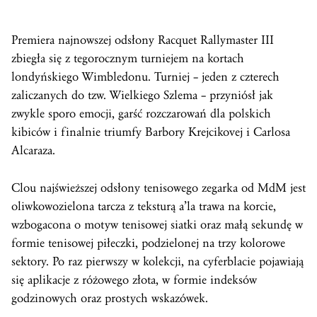
Premiera najnowszej odsłony Racquet Rallymaster III
zbiegła się z tegorocznym turniejem na kortach
londyńskiego Wimbledonu. Turniej – jeden z czterech
zaliczanych do tzw. Wielkiego Szlema – przyniósł jak
zwykle sporo emocji, garść rozczarowań dla polskich
kibiców i finalnie triumfy Barbory Krejcikovej i Carlosa
Alcaraza.
Clou najświeższej odsłony tenisowego zegarka od MdM jest
oliwkowozielona tarcza z teksturą a’la trawa na korcie,
wzbogacona o motyw tenisowej siatki oraz małą sekundę w
formie tenisowej piłeczki, podzielonej na trzy kolorowe
sektory. Po raz pierwszy w kolekcji, na cyferblacie pojawiają
się aplikacje z różowego złota, w formie indeksów
godzinowych oraz prostych wskazówek.