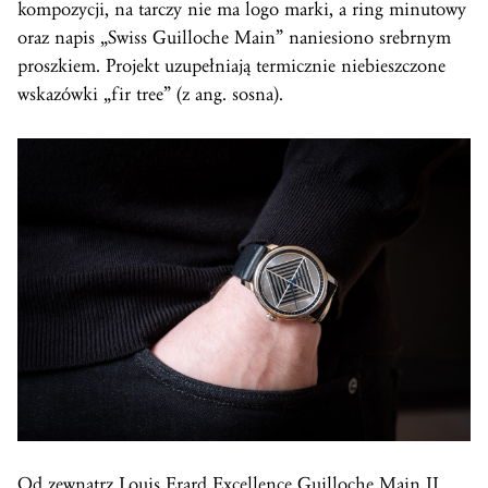
kompozycji, na tarczy nie ma logo marki, a ring minutowy
oraz napis „Swiss Guilloche Main” naniesiono srebrnym
proszkiem. Projekt uzupełniają termicznie niebieszczone
wskazówki „fir tree” (z ang. sosna).
Od zewnątrz Louis Erard Excellence Guilloche Main II