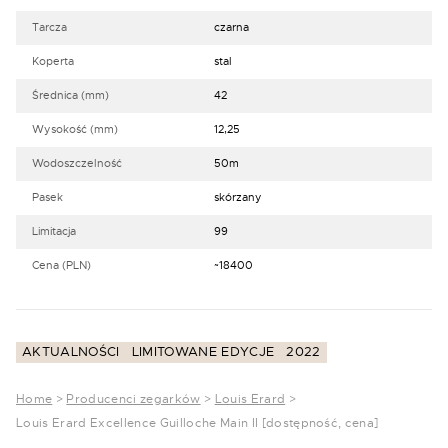
Tarcza
czarna
Koperta
stal
Średnica (mm)
42
Wysokość (mm)
12,25
Wodoszczelność
50m
Pasek
skórzany
Limitacja
99
Cena (PLN)
~18400
AKTUALNOŚCI
LIMITOWANE EDYCJE
2022
Home
>
Producenci zegarków
>
Louis Erard
>
Louis Erard Excellence Guilloche Main II [dostępność, cena]