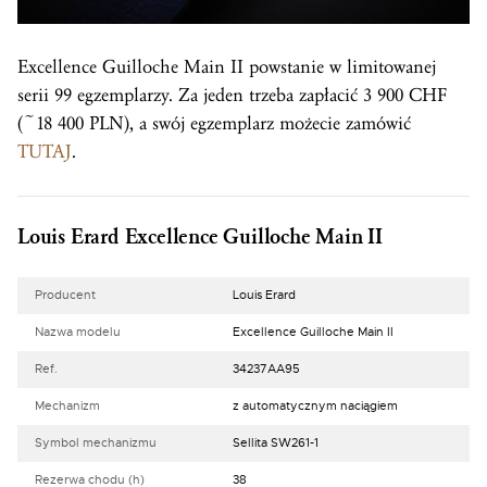
Excellence Guilloche Main II powstanie w limitowanej
serii 99 egzemplarzy. Za jeden trzeba zapłacić 3 900 CHF
(~18 400 PLN), a swój egzemplarz możecie zamówić
TUTAJ
.
Louis Erard Excellence Guilloche Main II
Producent
Louis Erard
Nazwa modelu
Excellence Guilloche Main II
Ref.
34237AA95
Mechanizm
z automatycznym naciągiem
Symbol mechanizmu
Sellita SW261-1
Rezerwa chodu (h)
38