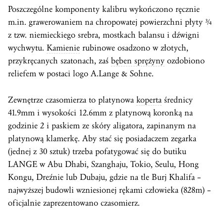
Poszczególne komponenty kalibru wykończono ręcznie
m.in. grawerowaniem na chropowatej powierzchni płyty ¾
z tzw. niemieckiego srebra, mostkach balansu i dźwigni
wychwytu.
Kamienie
rubinowe osadzono w złotych,
przykręcanych szatonach, zaś
bęben sprężyny
ozdobiono
reliefem w postaci logo A.Lange & Sohne.
Zewnętrze czasomierza to platynowa
koperta
średnicy
41.9mm i wysokości 12.6mm z platynową koronką na
godzinie 2 i paskiem ze skóry aligatora, zapinanym na
platynową klamerkę. Aby stać się posiadaczem zegarka
(jednej z 30 sztuk) trzeba pofatygować się do butiku
LANGE w Abu Dhabi, Szanghaju, Tokio, Seulu, Hong
Kongu, Dreźnie lub Dubaju, gdzie na tle Burj Khalifa –
najwyższej budowli wzniesionej rękami człowieka (828m) –
oficjalnie zaprezentowano czasomierz.