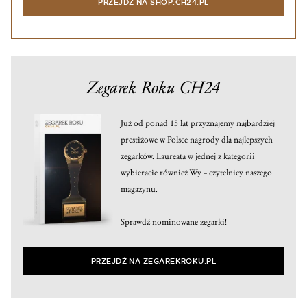
PRZEJDŹ NA SHOP.CH24.PL
Zegarek Roku CH24
Już od ponad 15 lat przyznajemy najbardziej
prestiżowe w Polsce nagrody dla najlepszych
zegarków. Laureata w jednej z kategorii
wybieracie również Wy – czytelnicy naszego
magazynu.
Sprawdź nominowane zegarki!
PRZEJDŹ NA ZEGAREKROKU.PL