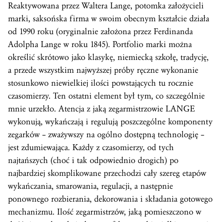
Reaktywowana przez Waltera Lange, potomka założycieli
marki, saksońska firma w swoim obecnym kształcie działa
od 1990 roku (oryginalnie założona przez Ferdinanda
Adolpha Lange w roku 1845). Portfolio marki można
określić skrótowo jako klasykę, niemiecką szkołę, tradycję,
a przede wszystkim najwyższej próby ręczne wykonanie
stosunkowo niewielkiej ilości powstających tu rocznie
czasomierzy. Ten ostatni element był tym, co szczególnie
mnie urzekło. Atencja z jaką zegarmistrzowie LANGE
wykonują, wykańczają i regulują poszczególne komponenty
zegarków – zważywszy na ogólno dostępną technologię –
jest zdumiewająca. Każdy z czasomierzy, od tych
najtańszych (choć i tak odpowiednio drogich) po
najbardziej skomplikowane przechodzi cały szereg etapów
wykańczania, smarowania, regulacji, a następnie
ponownego rozbierania, dekorowania i składania gotowego
mechanizmu. Ilość zegarmistrzów, jaką pomieszczono w