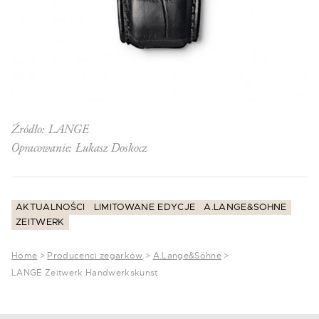
Źródło: LANGE
Opracowanie: Łukasz Doskocz
AKTUALNOŚCI
LIMITOWANE EDYCJE
A.LANGE&SOHNE
ZEITWERK
Home
>
Producenci zegarków
>
A.Lange&Söhne
>
LANGE Zeitwerk Handwerkskunst