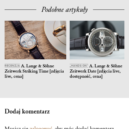
Podobne artykuły
A. Lange & Söhne
A. Lange & Söhne
RECENZJA
„HANDS-ON”
Zeitwerk Striking Time [zdjęcia
Zeitwerk Date [zdjęcia live,
live, cena]
dostępność, cena]
Dodaj komentarz
Musisz się
zalogować
, aby móc dodać komentarz.