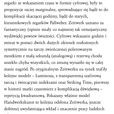
zegarki ze wskazaniem czasu w formie cyfrowej, były to
propozycje raczej marginalne, sprowadzające się bądź to do
komplikacji skaczącej godziny, bądź do starych,
kieszonkowych zegarków Pallweber. Zeitwerk uznano za
fantastyczny (opinie miały co najmniej tak entuzjastyczny
wydźwięk) powiew świeżości. Cyfrowe wskazanie godzin i
minut w postaci dwóch dużych okienek rozłożonych
symetrycznie na tarczy zwieńczonej polerowanym
mostkiem z małą sekundą (analogową) i rezerwą chodu
urzekło chyba wszystkich, co zresztą wyraziło się w całej
masie nagród. Po oryginalnym Zeitwerku na rynek trafiły
kolejne modele – Luminous, z transparentną szafirową
tarczą i świecącymi indeksami oraz
Striking Time
, pierwszy
w historii marki czasomierz z komplikacją dźwiękową –
repetycją kwadransową. Pokazany właśnie model
Handwerkskunst to kolejna odsłona Zeitwerka, jeszcze
dobitnej uwydatniająca wkład i znaczenie pracy ludzkich