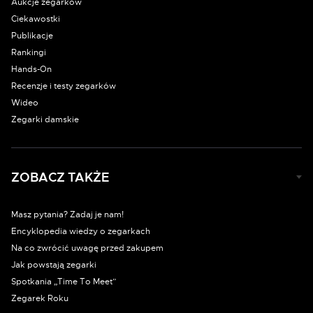
Aukcje zegarków
Ciekawostki
Publikacje
Rankingi
Hands-On
Recenzje i testy zegarków
Wideo
Zegarki damskie
ZOBACZ TAKŻE
Masz pytania? Zadaj je nam!
Encyklopedia wiedzy o zegarkach
Na co zwrócić uwagę przed zakupem
Jak powstają zegarki
Spotkania „Time To Meet”
Zegarek Roku