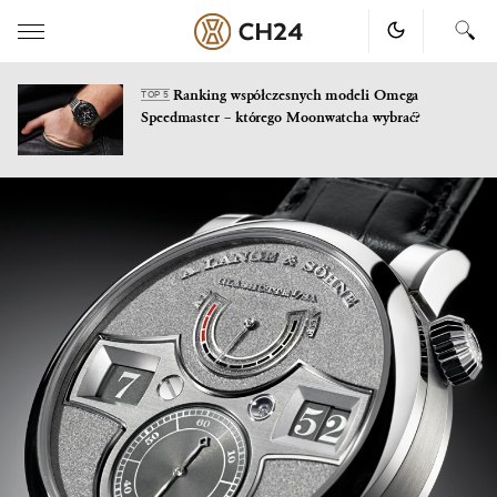
Ranking współczesnych modeli Omega
TOP 5
Speedmaster – którego Moonwatcha wybrać?
Skip
to
content