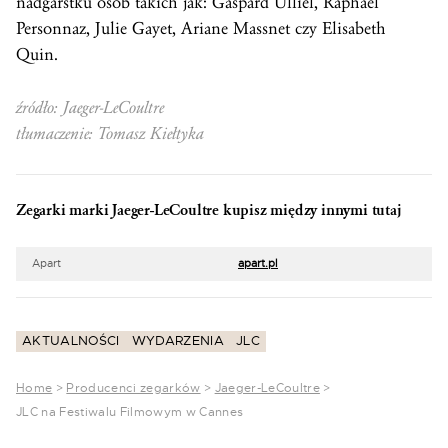
nadgarstku osób takich jak: Gaspard Ulliel, Raphael
Personnaz, Julie Gayet, Ariane Massnet czy Elisabeth
Quin.
źródło: Jaeger-LeCoultre
tłumaczenie: Tomasz Kiełtyka
Zegarki marki Jaeger-LeCoultre kupisz między innymi tutaj
Apart
apart.pl
AKTUALNOŚCI
WYDARZENIA
JLC
Home
>
Producenci zegarków
>
Jaeger-LeCoultre
>
JLC na Festiwalu Filmowym w Cannes