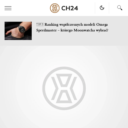
Ranking współczesnych modeli Omega
TOP 5
Speedmaster – którego Moonwatcha wybrać?
Skip
to
content