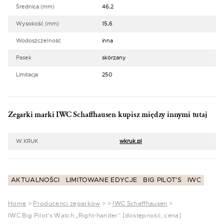
Średnica (mm)
46,2
Wysokość (mm)
15,6
Wodoszczelność
inna
Pasek
skórzany
Limitacja
250
Zegarki marki IWC Schaffhausen kupisz między innymi tutaj
W.KRUK
wkruk.pl
AKTUALNOŚCI
LIMITOWANE EDYCJE
BIG PILOT'S
IWC
Home
>
Producenci zegarków
>
>
IWC Schaffhausen
>
IWC Big Pilot’s Watch „Right-hander” [dostępność, cena]