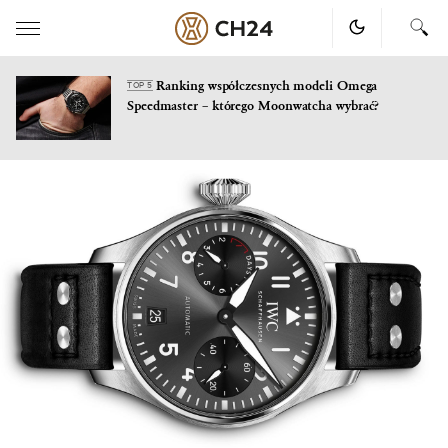
Ranking współczesnych modeli Omega
TOP 5
Speedmaster – którego Moonwatcha wybrać?
Skip
to
content