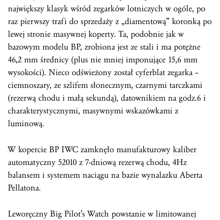
największy klasyk wśród zegarków lotniczych w ogóle, po
raz pierwszy trafi do sprzedaży z „diamentową” koronką po
lewej stronie masywnej koperty. Ta, podobnie jak w
bazowym modelu BP, zrobiona jest ze stali i ma potężne
46,2 mm średnicy (plus nie mniej imponujące 15,6 mm
wysokości). Nieco odświeżony został
cyferblat
zegarka –
ciemnoszary, ze szlifem słonecznym, czarnymi tarczkami
(rezerwą chodu i małą sekundą), datownikiem na godz.6 i
charakterystycznymi, masywnymi wskazówkami z
luminową.
W kopercie BP IWC zamknęło manufakturowy
kaliber
automatyczny 52010 z 7-dniową rezerwą chodu, 4Hz
balansem i systemem naciągu na bazie wynalazku Aberta
Pellatona.
Leworęczny Big Pilot’s Watch powstanie w limitowanej