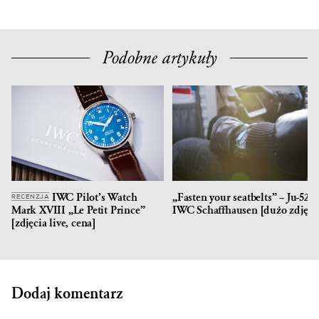
Podobne artykuły
IWC Pilot’s Watch
„Fasten your seatbelts” – Ju-52 i
RECENZJA
Mark XVIII „Le Petit Prince”
IWC Schaffhausen [dużo zdjęć]
[zdjęcia live, cena]
Dodaj komentarz