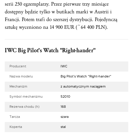
serii 250 egzemplarzy. Przez pierwsze trzy miesiące
dostępny będzie tylko w butikach marki w Austrii i
Francji. Potem trafi do szerszej dystrybucji. Pojedynczą
sztukę wyceniono na 14 900 EUR (~64 400 PLN).
IWC Big Pilot’s Watch "Right-hander"
Producent
IWC
Nazwa modelu
Big Pilot’s Watch "Right-hander"
Mechanizm
z automatycznym naciągiem
Symbol mechanizmu
52010
Rezerwa chodu (h)
168
Tarcza
szara
Koperta
stal