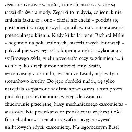
zegarmistrzostwie wartości, które charakterystyczne są
raczej dla świata mody. Zegarki to tradycja, co jednak nie
zmienia faktu, że i one – chciał nie chciał – poddają się
postępowi i szukają nowych sposobów na zainteresowanie
potencjalnego klienta. Kiedy kilka lat temu Richard Mille
– hegemon na polu szalonych, materiałowych innowacji –
pokazał pierwszy zegarek z kopertą w całości wykonaną z
szafirowego szkła, wielu przecierało oczy ze zdumienia… i
to nie tylko z racji astronomicznej ceny. Szafir,
wykonywany z korundu, jest bardzo twardy, a przy tym
stosunkowo kruchy. Do jego obróbki nadają się tylko
narzędzia zaopatrzone w diamentowe ostrza, a sam proces
produkcji pochłania mniej więcej tyle czasu, co
zbudowanie przeciętnej klasy mechanicznego czasomierza –
w całości. Nie przeszkadza to jednak coraz większej ilości
firm eksplorować tematu i z szafiru przygotowywać
unikatowych edycji czasomierzy. Na tegorocznym Basel