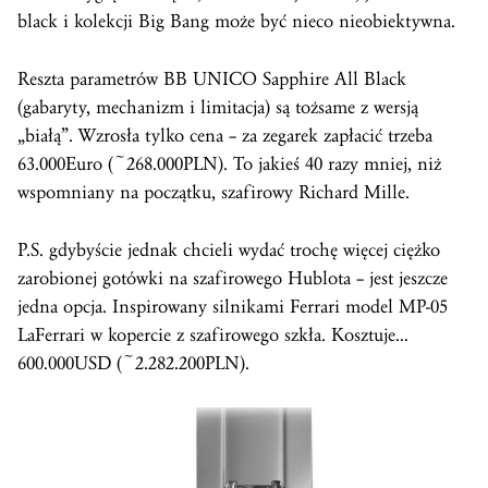
black i kolekcji Big Bang może być nieco nieobiektywna.
Reszta parametrów BB UNICO Sapphire All Black
(gabaryty, mechanizm i limitacja) są tożsame z wersją
„białą”. Wzrosła tylko cena – za zegarek zapłacić trzeba
63.000Euro (~268.000PLN). To jakieś 40 razy mniej, niż
wspomniany na początku, szafirowy Richard Mille.
P.S. gdybyście jednak chcieli wydać trochę więcej ciężko
zarobionej gotówki na szafirowego Hublota – jest jeszcze
jedna opcja. Inspirowany silnikami Ferrari model MP-05
LaFerrari w kopercie z szafirowego szkła. Kosztuje…
600.000USD (~2.282.200PLN).