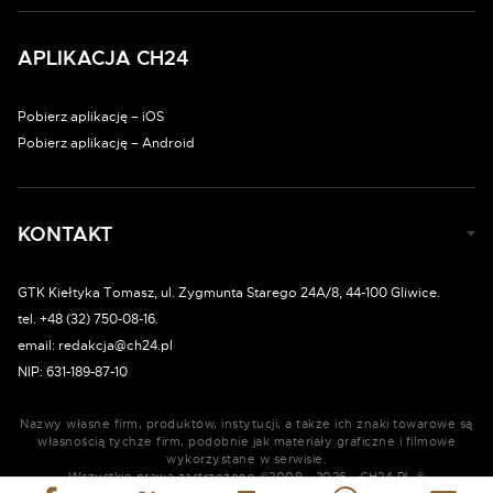
APLIKACJA CH24
Pobierz aplikację – iOS
Pobierz aplikację – Android
KONTAKT
GTK Kiełtyka Tomasz, ul. Zygmunta Starego 24A/8, 44-100 Gliwice.
tel. +48 (32) 750-08-16.
email: redakcja@ch24.pl
NIP: 631-189-87-10
Nazwy własne firm, produktów, instytucji, a także ich znaki towarowe są
własnością tychże firm, podobnie jak materiały graficzne i filmowe
wykorzystane w serwisie.
Wszystkie prawa zastrzeżone ©2009 - 2026 - CH24.PL ®