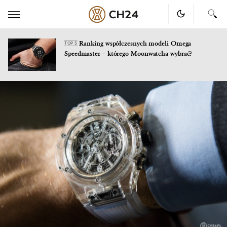
Ranking współczesnych modeli Omega
TOP 5
Speedmaster – którego Moonwatcha wybrać?
Skip
to
content