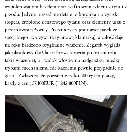
wypolerowanym bezelem oraz szafirowym szkłem z tyłu i z
przodu. Jedyne nieszklane detale to
koronka
i przyciski
stopera, zrobione z matowego tytanu oraz elementy uszu z
przezroczystej żywicy. Przezroczysty jest nawet pasek ze
specjalnego tworzywa (z tytanową klamerką), a całość daje
na ręku bardzooo oryginalne wrażenie. Zegarek wygląda
jak plastikowy (każda szafirowa
koperta
po prostu robi
takie wrażenie), a i widok włosów na nadgarstku między
trybami mechanizmu nie każdemu pewnie przypadnie do
gustu. Zwłaszcza, że powstanie tylko 500 egzemplarzy,
każdy z ceną 57.100EUR (~242.800PLN).