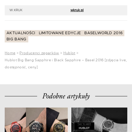
W.KRUK
wkruk.pl
AKTUALNOŚCI
LIMITOWANE EDYCJE
BASELWORLD 2016
BIG BANG
Home
>
Producenci zegarków
>
Hublot
>
Hublot Big Bang Sapphire i Black Sapphire – Basel 2016 [zdjęcia live,
dostępność, ceny]
Podobne artykuły