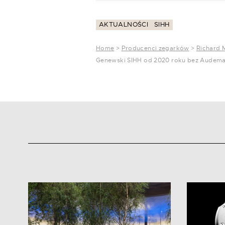
AKTUALNOŚCI
SIHH
Home
>
Producenci zegarków
>
Richard M
Genewski SIHH od 2020 roku bez Audemars