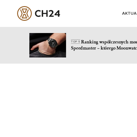
AKTUA
Ranking współczesnych mo
TOP 5
Speedmaster – którego Moonwatc
Skip
to
content