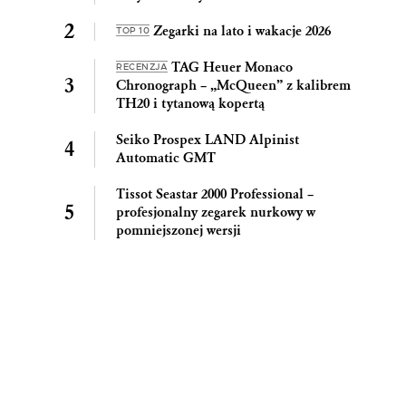
Zegarki na lato i wakacje 2026
TOP 10
TAG Heuer Monaco
RECENZJA
Chronograph – „McQueen” z kalibrem
TH20 i tytanową kopertą
Seiko Prospex LAND Alpinist
Automatic GMT
Tissot Seastar 2000 Professional –
profesjonalny zegarek nurkowy w
pomniejszonej wersji