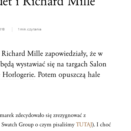
et i Richard Mille
018
1 min.
czytania
Richard Mille zapowiedziały, że w
 będą wystawiać się na targach Salon
 Horlogerie
. Potem opuszczą hale
e marek zdecydowało się zrezygnować z
 Swatch Group o czym pisaliśmy
TUTAJ
). I choć