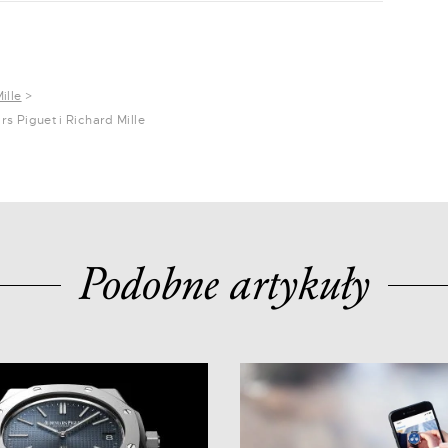
ille
>
 Piguet i Richard Mille
Podobne artykuły