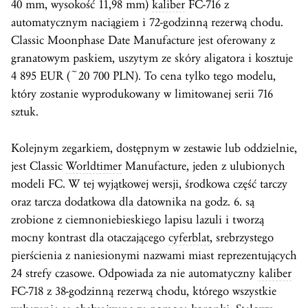
40 mm, wysokość 11,98 mm)
kaliber
FC-716 z
automatycznym naciągiem i 72-godzinną rezerwą chodu.
Classic Moonphase Date Manufacture jest oferowany z
granatowym paskiem, uszytym ze skóry aligatora i kosztuje
4 895 EUR (~20 700 PLN). To cena tylko tego modelu,
który zostanie wyprodukowany w limitowanej serii 716
sztuk.
Kolejnym zegarkiem, dostępnym w zestawie lub oddzielnie,
jest Classic
Worldtimer
Manufacture, jeden z ulubionych
modeli FC. W tej wyjątkowej wersji, środkowa część tarczy
oraz tarcza dodatkowa dla datownika na godz. 6. są
zrobione z ciemnoniebieskiego lapisu lazuli i tworzą
mocny kontrast dla otaczającego
cyferblat
, srebrzystego
pierścienia z naniesionymi nazwami miast reprezentujących
24 strefy czasowe. Odpowiada za nie automatyczny
kaliber
FC-718 z 38-godzinną rezerwą chodu, którego wszystkie