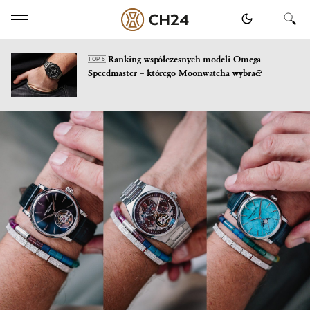
Ranking współczesnych modeli Omega
TOP 5
Speedmaster – którego Moonwatcha wybrać?
Skip
to
content