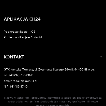
APLIKACJA CH24
Pobierz aplikację – iOS
Pobierz aplikację – Android
KONTAKT
GTK Kiełtyka Tomasz, ul. Zygmunta Starego 24A/8, 44-100 Gliwice.
tel. +48 (32) 750-08-16.
email: redakcja@ch24.pl
NIP: 631-189-87-10
Nazwy własne firm, produktów, instytucji, a także ich znaki towarowe są
własnością tychże firm, podobnie jak materiały graficzne i filmowe
wykorzystane w serwisie.