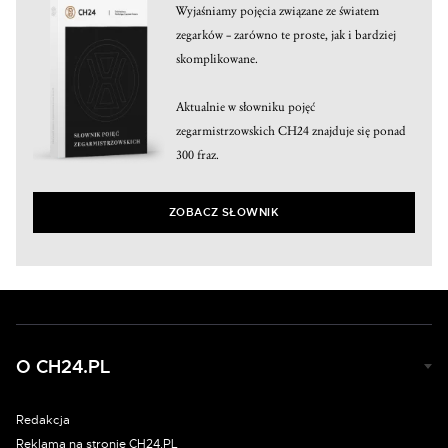
Wyjaśniamy pojęcia związane ze światem
zegarków – zarówno te proste, jak i bardziej
skomplikowane.
Aktualnie w słowniku pojęć
zegarmistrzowskich CH24 znajduje się ponad
300 fraz.
ZOBACZ SŁOWNIK
O CH24.PL
Redakcja
Reklama na stronie CH24.PL