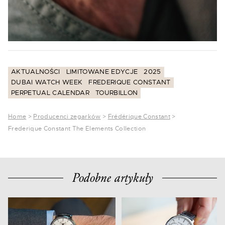
AKTUALNOŚCI
LIMITOWANE EDYCJE
2025
DUBAI WATCH WEEK
FREDERIQUE CONSTANT
PERPETUAL CALENDAR
TOURBILLON
Home
>
Producenci zegarków
>
Frédérique Constant
>
Frederique Constant The Elements Collection
Podobne artykuły