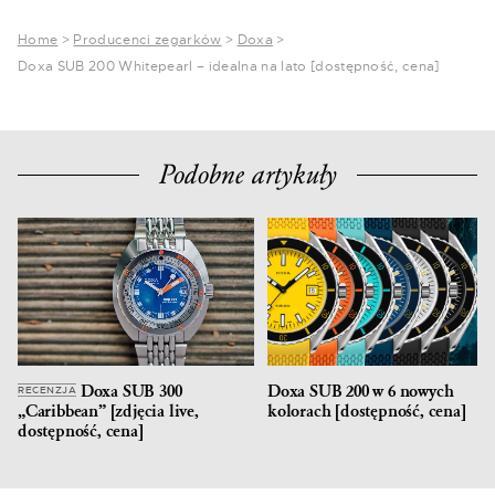
Home
>
Producenci zegarków
>
Doxa
>
Doxa SUB 200 Whitepearl – idealna na lato [dostępność, cena]
Podobne artykuły
Doxa SUB 300
Doxa SUB 200 w 6 nowych
RECENZJA
„Caribbean” [zdjęcia live,
kolorach [dostępność, cena]
dostępność, cena]