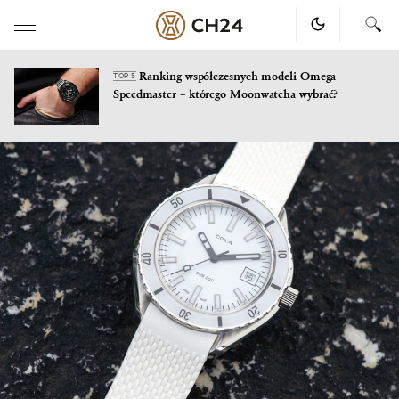
Ranking współczesnych modeli Omega
TOP 5
Speedmaster – którego Moonwatcha wybrać?
Skip
to
content