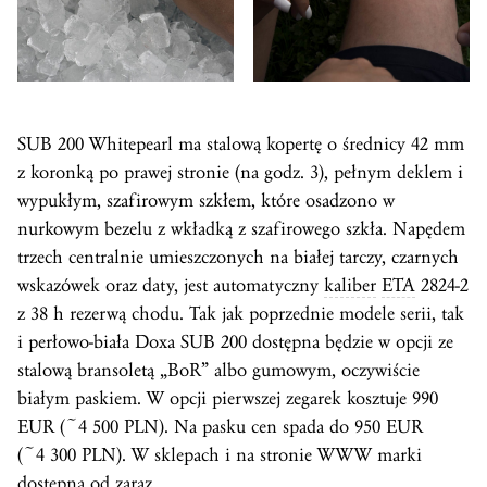
SUB 200 Whitepearl ma stalową kopertę o średnicy 42 mm
z koronką po prawej stronie (na godz. 3), pełnym deklem i
wypukłym, szafirowym szkłem, które osadzono w
nurkowym bezelu z wkładką z szafirowego szkła. Napędem
trzech centralnie umieszczonych na białej tarczy, czarnych
wskazówek oraz daty, jest automatyczny
kaliber
ETA
2824-2
z 38 h rezerwą chodu. Tak jak poprzednie modele serii, tak
i perłowo-biała Doxa SUB 200 dostępna będzie w opcji ze
stalową bransoletą „BoR” albo gumowym, oczywiście
białym paskiem. W opcji pierwszej zegarek kosztuje 990
EUR (~4 500 PLN). Na pasku cen spada do 950 EUR
(~4 300 PLN). W sklepach i na stronie WWW marki
dostępna od zaraz.