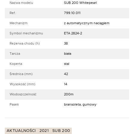
Nazwa modelu
SUB 200 Whitepearl
Ref.
799.10.011
Mechanizm
z automatycznym naciągiem
Symbol mechanizmu
ETA 2824-2
Rezerwa chodu (h)
38
Tarcza
biała
Koperta
stal
Średnica (mm)
42
Wysokość (mm)
14
Wodoszczelność
200m
Pasek
bransoleta, gumowy
AKTUALNOŚCI
2021
SUB 200