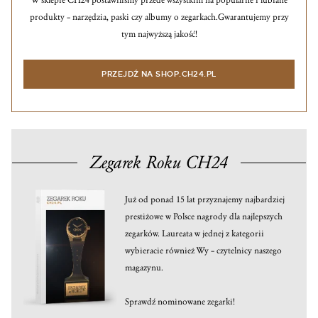
W sklepie CH24 postawiliśmy przede wszystkim na popularne i lubiane
produkty – narzędzia, paski czy albumy o zegarkach.
Gwarantujemy przy
tym najwyższą jakość!
PRZEJDŹ NA SHOP.CH24.PL
Zegarek Roku CH24
Już od ponad 15 lat przyznajemy najbardziej
prestiżowe w Polsce nagrody dla najlepszych
zegarków. Laureata w jednej z kategorii
wybieracie również Wy – czytelnicy naszego
magazynu.
Sprawdź nominowane zegarki!