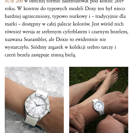
SUB 200
w obecnej formie zadebiutował pod koniec 2019
roku. W kontrze do typowych modeli Doxy ten był nieco
bardziej ugrzeczniony, typowo nurkowy i – tradycyjnie dla
marki – dostępny w całej palecie kolorów. Jest wśród nich
również wersja ze srebrnym cyferblatem i czarnym bezelem,
nazwana Searambler, ale Doxie to ewidentnie nie
wystarczyło. Siódmy zegarek w kolekcji srebro tarczy i
czerń bezela zastępuje zimną bielą.