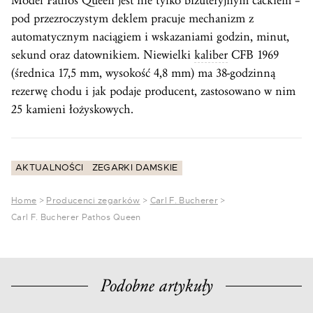
Model Pathos Queen jest nie tylko biżuteryjnym cackiem –
pod przezroczystym deklem pracuje mechanizm z
automatycznym naciągiem i wskazaniami godzin, minut,
sekund oraz datownikiem. Niewielki
kaliber
CFB 1969
(średnica 17,5 mm, wysokość 4,8 mm) ma 38-godzinną
rezerwę chodu i jak podaje producent, zastosowano w nim
25 kamieni łożyskowych.
AKTUALNOŚCI
ZEGARKI DAMSKIE
Home
>
Producenci zegarków
>
Carl F. Bucherer
>
Carl F. Bucherer Pathos Queen
Podobne artykuły