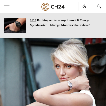
Ranking współczesnych modeli Omega
TOP 5
Speedmaster – którego Moonwatcha wybrać?
Skip
to
content