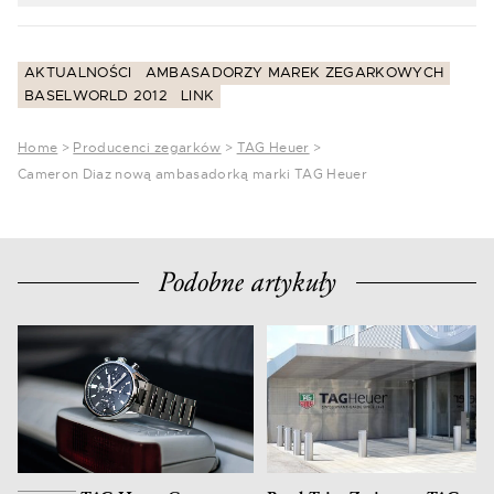
AKTUALNOŚCI
AMBASADORZY MAREK ZEGARKOWYCH
BASELWORLD 2012
LINK
Home
>
Producenci zegarków
>
TAG Heuer
>
Cameron Diaz nową ambasadorką marki TAG Heuer
Podobne artykuły