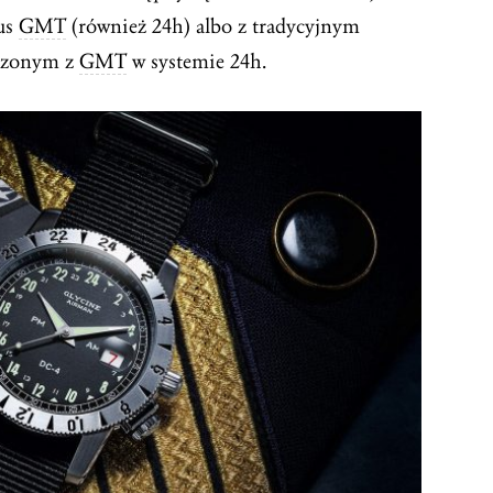
us
GMT
(również 24h) albo z tradycyjnym
czonym z
GMT
w systemie 24h.