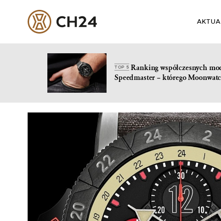
AKTUA
Ranking współczesnych mo
TOP 5
Speedmaster – którego Moonwatc
Skip
to
content