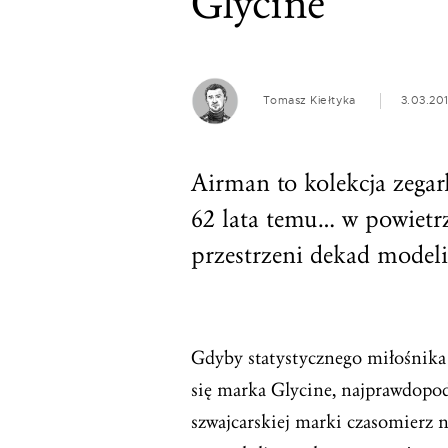
Glycine
Tomasz Kiełtyka
3.03.20
Airman to kolekcja zegar
62 lata temu… w powietr
przestrzeni dekad modeli
Gdyby statystycznego miłośnika
się marka Glycine, najprawdopo
szwajcarskiej marki czasomierz n