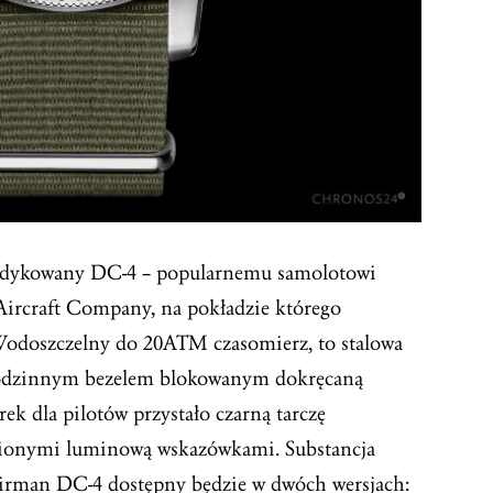
dedykowany DC-4 – popularnemu samolotowi
ircraft Company, na pokładzie którego
 Wodoszczelny do 20ATM czasomierz, to stalowa
odzinnym bezelem blokowanym dokręcaną
rek dla pilotów przystało czarną tarczę
nionymi luminową wskazówkami. Substancja
. Airman DC-4 dostępny będzie w dwóch wersjach: