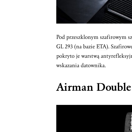
Pod przeszklonym szafirowym s
GL 293 (na bazie
ETA
). Szafiro
pokryto je warstwą antyrefleksyj
wskazania datownika.
Airman Double