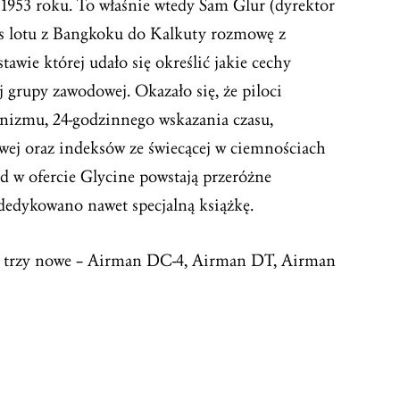
1953 roku. To właśnie wtedy Sam Glur (dyrektor
as lotu z Bangkoku do Kalkuty rozmowę z
awie której udało się określić jakie cechy
j grupy zawodowej. Okazało się, że piloci
izmu, 24-godzinnego wskazania czasu,
owej oraz indeksów ze świecącej w ciemnościach
d w ofercie Glycine powstają przeróżne
edykowano nawet specjalną książkę.
lą trzy nowe – Airman DC-4, Airman DT, Airman