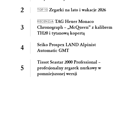
Zegarki na lato i wakacje 2026
TOP 10
TAG Heuer Monaco
RECENZJA
Chronograph – „McQueen” z kalibrem
TH20 i tytanową kopertą
Seiko Prospex LAND Alpinist
Automatic GMT
Tissot Seastar 2000 Professional –
profesjonalny zegarek nurkowy w
pomniejszonej wersji