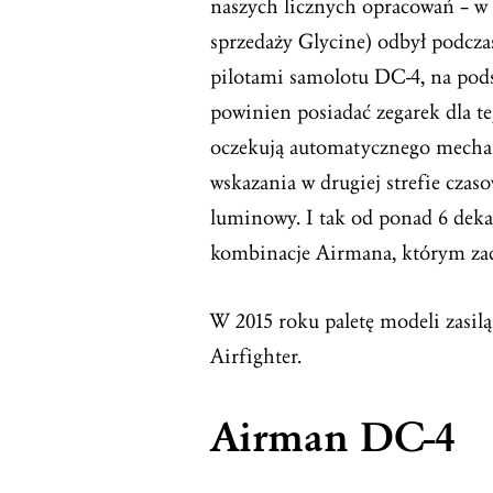
naszych licznych opracowań – w 
sprzedaży Glycine) odbył podcz
pilotami samolotu DC-4, na podst
powinien posiadać zegarek dla te
oczekują automatycznego mechan
wskazania w drugiej strefie czas
luminowy. I tak od ponad 6 deka
kombinacje Airmana, którym zad
W 2015 roku paletę modeli zasi
Airfighter.
Airman DC-4