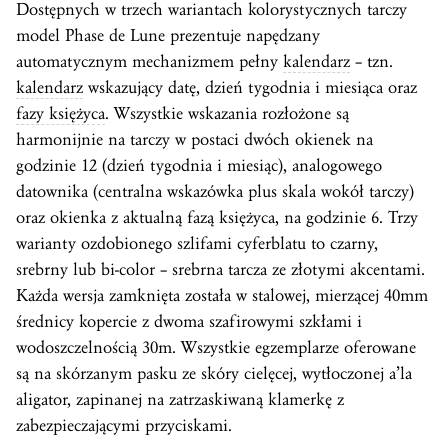
Dostępnych w trzech wariantach kolorystycznych tarczy
model Phase de Lune prezentuje napędzany
automatycznym mechanizmem pełny
kalendarz
– tzn.
kalendarz
wskazujący datę, dzień tygodnia i miesiąca oraz
fazy księżyca
. Wszystkie wskazania rozłożone są
harmonijnie na tarczy w postaci dwóch okienek na
godzinie 12 (dzień tygodnia i miesiąc), analogowego
datownika (centralna wskazówka plus skala wokół tarczy)
oraz okienka z aktualną fazą księżyca, na godzinie 6. Trzy
warianty ozdobionego szlifami cyferblatu to czarny,
srebrny lub bi-color – srebrna tarcza ze złotymi akcentami.
Każda wersja zamknięta została w stalowej, mierzącej 40mm
średnicy kopercie z dwoma szafirowymi szkłami i
wodoszczelnością 30m. Wszystkie egzemplarze oferowane
są na skórzanym pasku ze skóry cielęcej, wytłoczonej a’la
aligator, zapinanej na zatrzaskiwaną klamerkę z
zabezpieczającymi przyciskami.