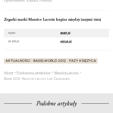
Opracowanie: Łukasz Doskocz
Zegarki marki Maurice Lacroix kupisz między innymi tutaj
Apart
apart.pl
W.KRUK
wkruk.pl
AKTUALNOŚCI
BASELWORLD 2012
FAZY KSIĘŻYCA
Home
>
Producenci zegarków
>
Maurice Lacroix
>
Basel 2012: Maurice Lacroix Les Classiques
Podobne artykuły