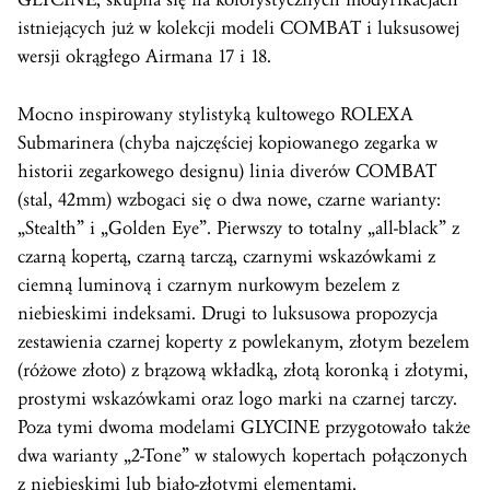
istniejących już w kolekcji modeli COMBAT i luksusowej
wersji okrągłego Airmana 17 i 18.
Mocno inspirowany stylistyką kultowego ROLEXA
Submarinera (chyba najczęściej kopiowanego zegarka w
historii zegarkowego designu) linia diverów COMBAT
(stal, 42mm) wzbogaci się o dwa nowe, czarne warianty:
„Stealth” i „Golden Eye”. Pierwszy to totalny „all-black” z
czarną kopertą, czarną tarczą, czarnymi wskazówkami z
ciemną luminovą i czarnym nurkowym bezelem z
niebieskimi indeksami. Drugi to luksusowa propozycja
zestawienia czarnej koperty z powlekanym, złotym bezelem
(różowe złoto) z brązową wkładką, złotą koronką i złotymi,
prostymi wskazówkami oraz logo marki na czarnej tarczy.
Poza tymi dwoma modelami GLYCINE przygotowało także
dwa warianty „2-Tone” w stalowych kopertach połączonych
z niebieskimi lub biało-złotymi elementami.