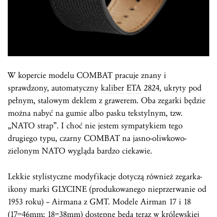
W kopercie modelu COMBAT pracuje znany i
sprawdzony, automatyczny
kaliber
ETA
2824, ukryty pod
pełnym, stalowym deklem z grawerem. Oba zegarki będzie
można nabyć na gumie albo pasku tekstylnym, tzw.
„NATO strap”. I choć nie jestem sympatykiem tego
drugiego typu, czarny COMBAT na jasno-oliwkowo-
zielonym NATO wygląda bardzo ciekawie.
Lekkie stylistyczne modyfikacje dotyczą również zegarka-
ikony marki GLYCINE (produkowanego nieprzerwanie od
1953 roku) – Airmana z
GMT
. Modele Airman 17 i 18
(17=46mm; 18=38mm) dostępne będą teraz w królewskiej