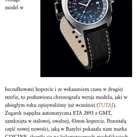
model w
beczułkowatej kopercie i ze wskazaniem czasu w drugiej
strefie, to pozbawiona chronografu wersja modelu, jaki w
ubiegłym roku opisywaliśmy już wcześniej (
TUTAJ
).
Zegarek napędza automatyczna
ETA
2893 z
GMT
,
zamknięta w stalowej, owalnej, 43mm kopercie. Pozostałą
część nowej nowości, jaką w Bazylei pokazała nam marka
GLYCINE, skupiła się na kolorystycznych modyfikacjach