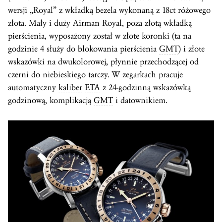
wersji „Royal” z wkładką bezela wykonaną z 18ct różowego
złota. Mały i duży Airman Royal, poza złotą wkładką
pierścienia, wyposażony został w złote koronki (ta na
godzinie 4 służy do blokowania pierścienia
GMT
) i złote
wskazówki na dwukolorowej, płynnie przechodzącej od
czerni do niebieskiego tarczy. W zegarkach pracuje
automatyczny
kaliber
ETA
z 24-godzinną wskazówką
godzinową, komplikacją
GMT
i datownikiem.