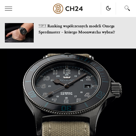
Ranking współczesnych modeli Omega
TOP 5
Speedmaster – którego Moonwatcha wybrać?
Skip
to
content