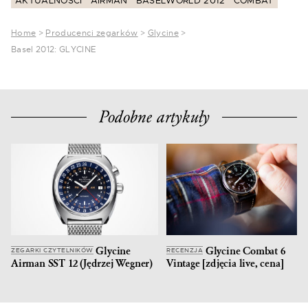
AKTUALNOŚCI
AIRMAN
BASELWORLD 2012
COMBAT
Home
>
Producenci zegarków
>
Glycine
>
Basel 2012: GLYCINE
Podobne artykuły
Glycine
Glycine Combat 6
ZEGARKI CZYTELNIKÓW
RECENZJA
Airman SST 12 (Jędrzej Wegner)
Vintage [zdjęcia live, cena]