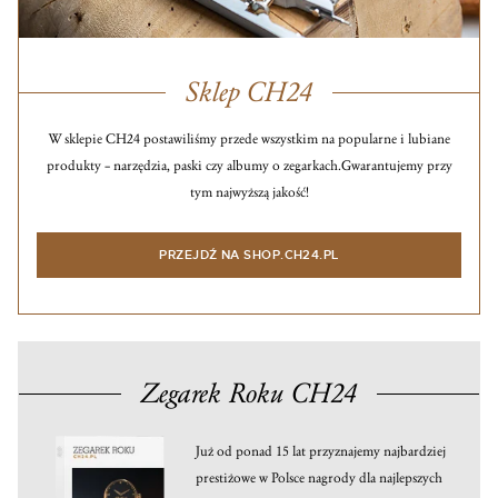
Sklep CH24
W sklepie CH24 postawiliśmy przede wszystkim na popularne i lubiane
produkty – narzędzia, paski czy albumy o zegarkach.
Gwarantujemy przy
tym najwyższą jakość!
PRZEJDŹ NA SHOP.CH24.PL
Zegarek Roku CH24
Już od ponad 15 lat przyznajemy najbardziej
prestiżowe w Polsce nagrody dla najlepszych