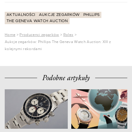
AKTUALNOŚCI
AUKCJE ZEGARKÓW
PHILLIPS
THE GENEVA WATCH AUCTION
Home
>
Producenci zegarków
>
Rolex
>
Aukcje zegarków: Phillips The Geneva Watch Auction: XIII z
kolejnymi rekordami
Podobne artykuły