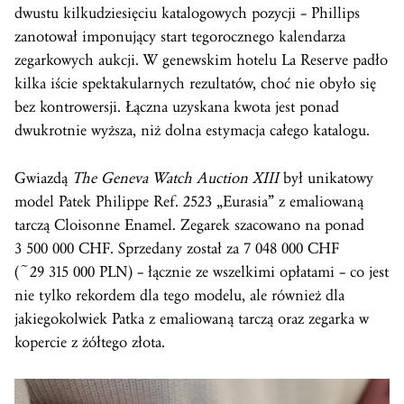
dwustu kilkudziesięciu katalogowych pozycji – Phillips
zanotował imponujący start tegorocznego kalendarza
zegarkowych aukcji. W genewskim hotelu La Reserve padło
kilka iście spektakularnych rezultatów, choć nie obyło się
bez kontrowersji. Łączna uzyskana kwota jest ponad
dwukrotnie wyższa, niż dolna estymacja całego katalogu.
Gwiazdą
The Geneva Watch Auction XIII
był unikatowy
model Patek Philippe Ref. 2523 „Eurasia” z emaliowaną
tarczą Cloisonne Enamel. Zegarek szacowano na ponad
3 500 000 CHF. Sprzedany został za 7 048 000 CHF
(~29 315 000 PLN) – łącznie ze wszelkimi opłatami – co jest
nie tylko rekordem dla tego modelu, ale również dla
jakiegokolwiek Patka z emaliowaną tarczą oraz zegarka w
kopercie z żółtego złota.