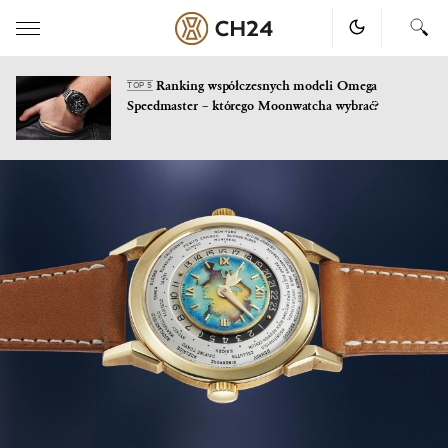
Ranking współczesnych modeli Omega
TOP 5
Speedmaster – którego Moonwatcha wybrać?
Skip
to
content