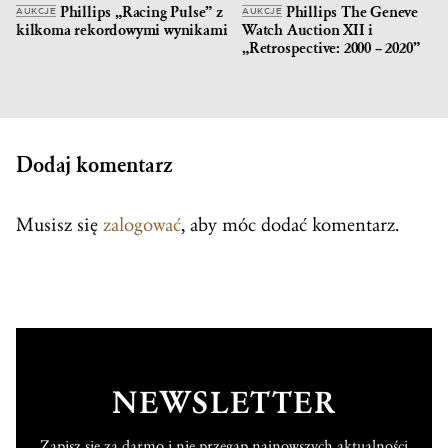
Phillips „Racing Pulse” z
Phillips The Geneve
AUKCJE
AUKCJE
kilkoma rekordowymi wynikami
Watch Auction XII i
„Retrospective: 2000 – 2020”
Dodaj komentarz
Musisz się
zalogować
, aby móc dodać komentarz.
NEWSLETTER
Zapisz się za darmo i nie przegap najnowszych aktualności