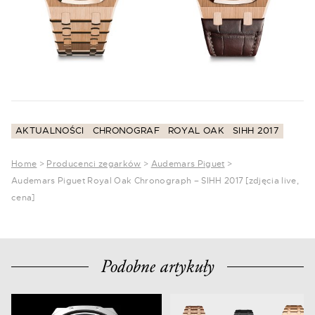
AKTUALNOŚCI
CHRONOGRAF
ROYAL OAK
SIHH 2017
Home
>
Producenci zegarków
>
Audemars Piguet
>
Audemars Piguet Royal Oak Chronograph – SIHH 2017 [zdjęcia live,
cena]
Podobne artykuły