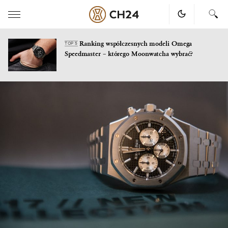
Ranking współczesnych modeli Omega
TOP 5
Speedmaster – którego Moonwatcha wybrać?
Skip
to
content