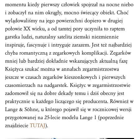
momentu kiedy pierwszy człowiek spojrzał na nocne niebo
i zobaczył na nim okrągły, mocno świecący obiekt. Choć
wylądowaliśmy na jego powierzchni dopiero w drugiej
połowie XX wieku, a od tamtej pory uczyniła to raptem
garstka ludzi, naturalny satelita ziemski niezmiennie
inspiruje, fascynuje i intryguje zarazem. Jest też najbardziej
chyba romantyczną z zegarkowych komplikacji. Zegarków
mniej lub bardziej dokładnie wskazujących aktualną fazę
Księżyca szukać można w annałach zegarmistrzostwa
jeszcze w czasach zegarków kieszonkowych i pierwszych
czasomierzach na nadgarstek. Księżyc w zegarmistrzostwie
zadomowił się na dobre dekady temu i dziś obecny jest
praktycznie u każdego liczącego się producenta. Również w
Lange & Söhne, u którego pojawił się w rocznicowej wersji
przygotowanej na 25-lecie modelu Lange 1 (poprzednie
znajdziecie
TUTAJ
).