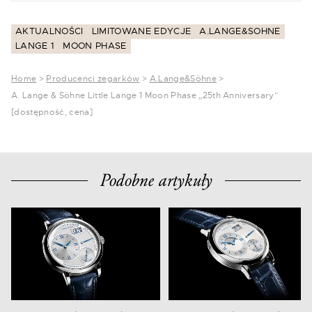
AKTUALNOŚCI
LIMITOWANE EDYCJE
A.LANGE&SOHNE
LANGE 1
MOON PHASE
Home
>
Producenci zegarków
>
A.Lange&Söhne
>
A. Lange & Söhne Little Lange 1 Moon Phase „25th Anniversary”
[dostępność, cena]
Podobne artykuły