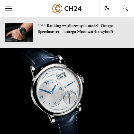
Ranking współczesnych modeli Omega
TOP 5
Speedmaster – którego Moonwatcha wybrać?
Skip
to
content