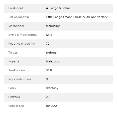
Producent
A. Lange & Söhne
Nazwa modelu
Little Lange 1 Monn Phase “25th Anniversary”
Mechanizm
manualny
Symbol mechanizmu
121.2
Rezerwa chodu (h)
72
Tarcza
srebrna
Koperta
białe złoto
Średnica (mm)
36,8
Wysokość (mm)
9,5
Pasek
skórzany
Limitacja
25
Cena (PLN)
184000