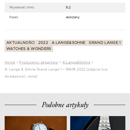
Wysokość (mm)
8,2
Pasek
skórzany
AKTUALNOŚCI
2022
A.LANGE&SOHNE
GRAND LANGE 1
WATCHES & WONDERS
Home
>
Producenci zegarków
>
A.Lange&Söhne
>
A. Lange & Söhne Grand Lange 1 – W&W 2022 [zdjęcia live,
dostępność, cena]
Podobne artykuły