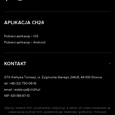
APLIKACJA CH24
Pobierz aplikację – iOS
Pobierz aplikację – Android
KONTAKT
GTK Kiełtyka Tomasz, ul. Zygmunta Starego 24A/8, 44-100 Gliwice.
tel. +48 (32) 750-08-16.
email: redakcja@ch24.pl
NIP: 631-189-87-10
Nazwy własne firm, produktów, instytucji, a także ich znaki towarowe są
własnością tychże firm, podobnie jak materiały graficzne i filmowe