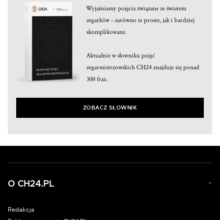
Wyjaśniamy pojęcia związane ze światem
zegarków – zarówno te proste, jak i bardziej
skomplikowane.
Aktualnie w słowniku pojęć
zegarmistrzowskich CH24 znajduje się ponad
300 fraz.
ZOBACZ SŁOWNIK
O CH24.PL
Redakcja