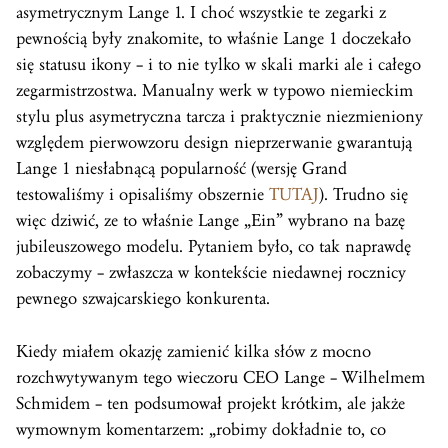
asymetrycznym Lange 1. I choć wszystkie te zegarki z
pewnością były znakomite, to właśnie Lange 1 doczekało
się statusu ikony – i to nie tylko w skali marki ale i całego
zegarmistrzostwa. Manualny werk w typowo niemieckim
stylu plus asymetryczna tarcza i praktycznie niezmieniony
względem pierwowzoru design nieprzerwanie gwarantują
Lange 1 niesłabnącą popularność (wersję Grand
testowaliśmy i opisaliśmy obszernie
TUTAJ
). Trudno się
więc dziwić, ze to właśnie Lange „Ein” wybrano na bazę
jubileuszowego modelu. Pytaniem było, co tak naprawdę
zobaczymy – zwłaszcza w kontekście niedawnej rocznicy
pewnego szwajcarskiego konkurenta.
Kiedy miałem okazję zamienić kilka słów z mocno
rozchwytywanym tego wieczoru CEO Lange – Wilhelmem
Schmidem – ten podsumował projekt krótkim, ale jakże
wymownym komentarzem: „robimy dokładnie to, co