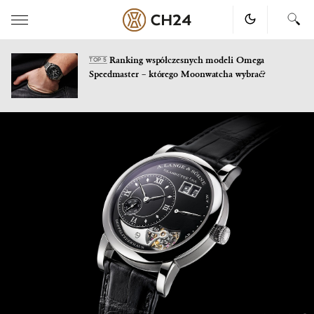
Ranking współczesnych modeli Omega
TOP 5
Speedmaster – którego Moonwatcha wybrać?
Skip
to
content