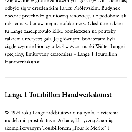
świętowanie w gronie zaproszonych gości (w tym także nas)
odbyło się w drezdeńskim Pałacu Królewskim. Budynek
obecnie przechodzi gruntowną renowację, ale podobnie jak
rok
temu w budowanej manufakturze w Glashütte, także i
tu Lange zaadaptowało kilka pomieszczeń na potrzeby
całkiem uroczystej gali. Jej głównymi bohaterami byli
ciągle czynnie biorący udział w życiu marki Walter Lange i
specjalny, limitowany czasomierz – Lange 1
Tourbillon
Handwerkskunst.
Lange 1
Tourbillon
Handwerkskunst
W 1994 roku Lange zadebiutowało na rynku z czterema
modelami: prostokątnym Arkade, klasyczną Saxonią,
skomplikowanym Tourbillonem „Pour le Merite” i