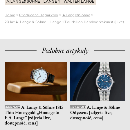
A.LANGE&SOHNE
LANGE 1
WALTER LANGE
Home
>
Producenci zegarków
>
A.Lange&Söhne
>
20 lat A. Lange & Söhne – Lange 1 Tourbillon Handwerkskunst (Live)
Podobne artykuły
A. Lange & Söhne 1815
A. Lange & Söhne
RECENZJA
RECENZJA
Thin Honeygold „Homage to
Odysseus [zdjęcia live,
F.A. Lange” [zdjęcia live,
dostępność, cena]
dostępność, cena]