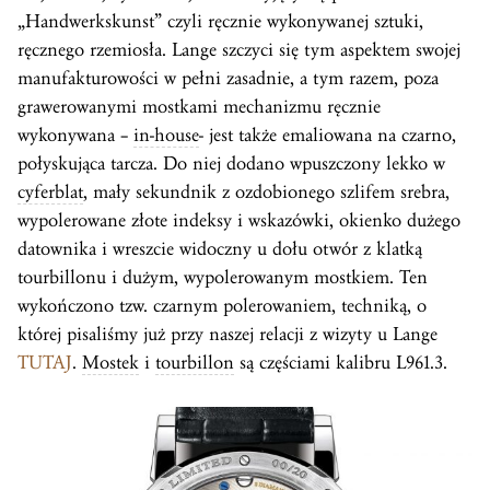
„Handwerkskunst” czyli ręcznie wykonywanej sztuki,
ręcznego rzemiosła. Lange szczyci się tym aspektem swojej
manufakturowości w pełni zasadnie, a tym razem, poza
grawerowanymi mostkami mechanizmu ręcznie
wykonywana –
in-house
- jest także emaliowana na czarno,
połyskująca tarcza. Do niej dodano wpuszczony lekko w
cyferblat
, mały sekundnik z ozdobionego szlifem srebra,
wypolerowane złote indeksy i wskazówki, okienko dużego
datownika i wreszcie widoczny u dołu otwór z klatką
tourbillonu i dużym, wypolerowanym mostkiem. Ten
wykończono tzw. czarnym polerowaniem, techniką, o
której pisaliśmy już przy naszej relacji z wizyty u Lange
TUTAJ
.
Mostek
i
tourbillon
są częściami kalibru L961.3.