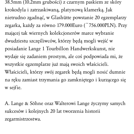
38.5mm (10.2mm grubości) z czarnym paskiem ze skóry
krokodyla i zatrzaskiwaną, platynową klamerką. Jak
nietrudno zgadnąć, w Glashütte powstanie 20 egzemplarzy
zegarka, każdy za równo 179.000Euro (~756.000PLN). Przy
mającej tak wiernych kolekcjonerów marce wybranie
dwudziestu szczęśliwców, którzy będą mogli wejść w
posiadanie Lange 1
Tourbillon
Handwerkskunst, nie
wydaje się zadaniem prostym, ale coś podpowiada mi, że
wszystkie egzemplarze już mają swoich właścicieli.
Właścicieli, którzy swój zegarek będą mogli nosić dumnie
na ręku zamiast trzymania go zamkniętego i kurzącego się
w sejfie.
A. Lange & Söhne oraz Walterowi Lange życzymy samych
sukcesów i kolejnych 20 lat tworzenia historii
zegarmistrzostwa.