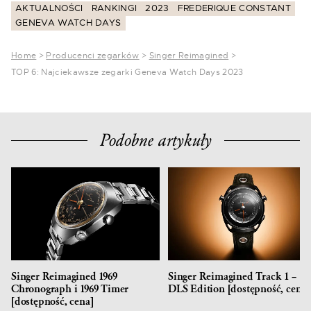
AKTUALNOŚCI
RANKINGI
2023
FREDERIQUE CONSTANT
GENEVA WATCH DAYS
Home
>
Producenci zegarków
>
Singer Reimagined
>
TOP 6: Najciekawsze zegarki Geneva Watch Days 2023
Podobne artykuły
Singer Reimagined 1969
Singer Reimagined Track 1 –
Chronograph i 1969 Timer
DLS Edition [dostępność, cena]
[dostępność, cena]