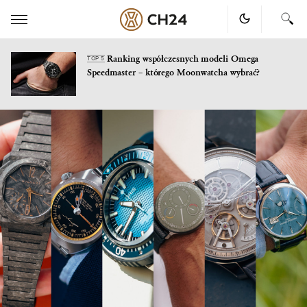
Ranking współczesnych modeli Omega
TOP 5
Speedmaster – którego Moonwatcha wybrać?
Skip
to
content