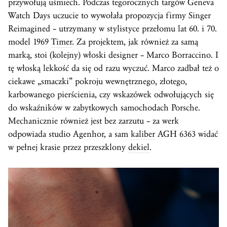
przywołują uśmiech. Podczas tegorocznych targów Geneva
Watch Days uczucie to wywołała propozycja firmy Singer
Reimagined – utrzymany w stylistyce przełomu lat 60. i 70.
model 1969
Timer
. Za projektem, jak również za samą
marką, stoi (kolejny) włoski designer – Marco Borraccino. I
tę włoską lekkość da się od razu wyczuć. Marco zadbał też o
ciekawe „smaczki” pokroju wewnętrznego, złotego,
karbowanego pierścienia, czy wskazówek odwołujących się
do wskaźników w zabytkowych samochodach Porsche.
Mechanicznie również jest bez zarzutu – za werk
odpowiada studio Agenhor, a sam
kaliber
AGH 6363 widać
w pełnej krasie przez przeszklony
dekiel
.