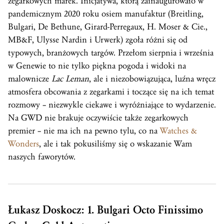
zegarkowych marek. Inicjatywa, którą zainaugurowało w
pandemicznym 2020 roku osiem manufaktur (Breitling,
Bulgari, De Bethune, Girard-Perregaux, H. Moser & Cie.,
MB&F, Ulysse Nardin i Urwerk) zgoła różni się od
typowych, branżowych targów. Przełom sierpnia i września
w Genewie to nie tylko piękna pogoda i widoki na
malownicze
Lac Leman
, ale i niezobowiązująca, luźna wręcz
atmosfera obcowania z zegarkami i toczące się na ich temat
rozmowy – niezwykle ciekawe i wyróżniające to wydarzenie.
Na GWD nie brakuje oczywiście także zegarkowych
premier – nie ma ich na pewno tylu, co na
Watches &
Wonders
, ale i tak pokusiliśmy się o wskazanie Wam
naszych faworytów.
Łukasz Doskocz: 1. Bulgari Octo Finissimo