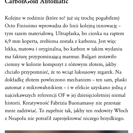
CarbonGold Automatic
Kolejne w rodzinie (które to? już się trochę pogubiłem)
Octo Finissimo wprowadza do linii kolejną innowację –
tym razem materiałową. Ultrapłaska, bo cienka na raptem
6,9 mm
koperta
, zrobiona została z karbonu. Jest więc
lekka, matowa i oryginalna, bo karbon w takim wydaniu
ma fakturę przypominającą marmur. Bulgari zestawiło
ciemny w kolorze kompozyt z różowym złotem, jakby
chciało przypomnieć, że to wciąż luksusowy zegarek. Na
dokładkę złotem powleczono mechanizm – ten sam, płaski
automat z mikrowahnikiem – i w efekcie uzyskano jedną z
najciekawszych referencji OF w jej dziesięcioletniej niemal
historii. Kreatywność Fabrizia Buonamassy nie przestaje
mnie zadziwiać. To zupełnie tak, jakby ten rodowity Włoch
z Neapolu nie potrafił zaprojektować niczego brzydkiego.