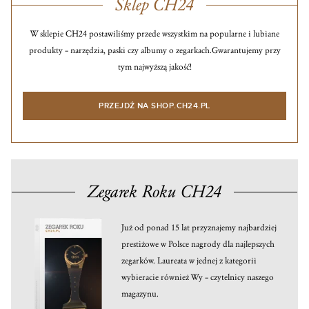
Sklep CH24
W sklepie CH24 postawiliśmy przede wszystkim na popularne i lubiane
produkty – narzędzia, paski czy albumy o zegarkach.
Gwarantujemy przy
tym najwyższą jakość!
PRZEJDŹ NA SHOP.CH24.PL
Zegarek Roku CH24
Już od ponad 15 lat przyznajemy najbardziej
prestiżowe w Polsce nagrody dla najlepszych
zegarków. Laureata w jednej z kategorii
wybieracie również Wy – czytelnicy naszego
magazynu.