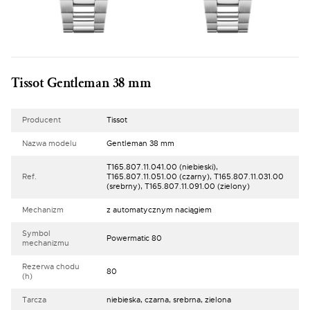
Tissot Gentleman 38 mm
Producent
Tissot
Nazwa modelu
Gentleman 38 mm
T165.807.11.041.00 (niebieski),
Ref.
T165.807.11.051.00 (czarny), T165.807.11.031.00
(srebrny), T165.807.11.091.00 (zielony)
Mechanizm
z automatycznym naciągiem
Symbol
Powermatic 80
mechanizmu
Rezerwa chodu
80
(h)
Tarcza
niebieska, czarna, srebrna, zielona