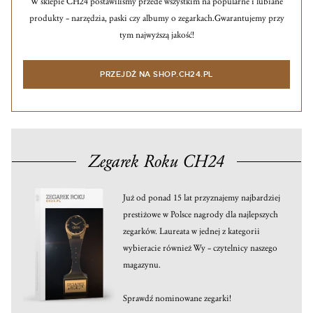
W sklepie CH24 postawiliśmy przede wszystkim na popularne i lubiane
produkty – narzędzia, paski czy albumy o zegarkach.
Gwarantujemy przy
tym najwyższą jakość!
PRZEJDŹ NA SHOP.CH24.PL
Zegarek Roku CH24
Już od ponad 15 lat przyznajemy najbardziej
prestiżowe w Polsce nagrody dla najlepszych
zegarków. Laureata w jednej z kategorii
wybieracie również Wy – czytelnicy naszego
magazynu.
Sprawdź nominowane zegarki!