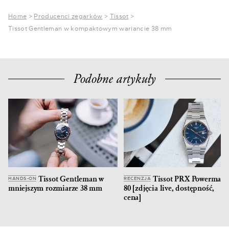
Home
>
Producenci zegarków
>
Tissot
>
Tissot Gentleman w kompaktowym wariancie 38 mm
Podobne artykuły
Tissot Gentleman w
Tissot PRX Powermati
HANDS-ON
RECENZJA
mniejszym rozmiarze 38 mm
80 [zdjęcia live, dostępność,
cena]