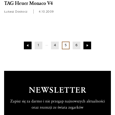
TAG Heuer Monaco V4
Łukasz Doskocz
4.10.2009
1
4
5
6
NEWSLETTER
Zapisz się za darmo i nie przegap najnowszych aktualności
oraz recenzji ze świata zegarków