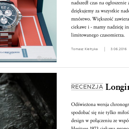
nadszedł czas na ogłoszeni
dziękujemy za wszystkie nad
mnóstwo. Większość zawierał
ciekawe i - mamy nadzieję in
limitowanego czasomierza.
Tomasz Kiełtyka
3.06.2016
Longin
RECENZJA
Odświeżona wersja chronogra
spodobać się nie tylko miło
design w połączeniu ze wspó
Heritage 1973 ciekawą propo