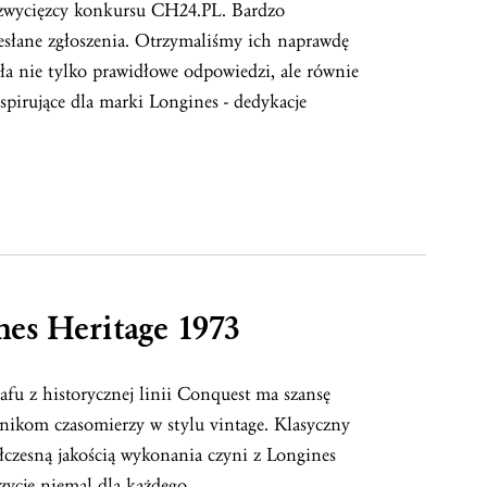
e zwycięzcy konkursu CH24.PL. Bardzo
esłane zgłoszenia. Otrzymaliśmy ich naprawdę
a nie tylko prawidłowe odpowiedzi, ale równie
spirujące dla marki Longines - dedykacje
es Heritage 1973
fu z historycznej linii Conquest ma szansę
śnikom czasomierzy w stylu vintage. Klasyczny
łczesną jakością wykonania czyni z Longines
zycję niemal dla każdego.