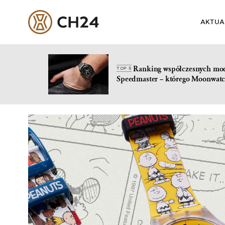
AKTUA
Ranking współczesnych mo
TOP 5
Speedmaster – którego Moonwatc
Skip
to
content