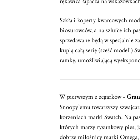
rękawica łapacza na wskazówkach 
Szkła i koperty kwarcowych mode
biosurowców, a na szlufce ich p
sprzedawane będą w specjalnie 
kupią całą serię (sześć modeli)
ramkę, umożliwiającą wyeksponow
W pierwszym z zegarków –
Gran
Snoopy’emu towarzyszy szwajcar
korzeniach marki Swatch. Na pas
których marzy rysunkowy pies, ja
dobrze miłośnicy marki Omega, 