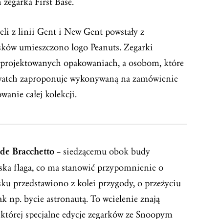
zegarka First Base.
li z linii Gent i New Gent powstały z
asków umieszczono logo Peanuts. Zegarki
zaprojektowanych opakowaniach, a osobom, które
 Swatch zaproponuje wykonywaną na zamówienie
anie całej kolekcji.
de Bracchetto
– siedzącemu obok budy
ska flaga, co ma stanowić przypomnienie o
ku przedstawiono z kolei przygody, o przeżyciu
k np. bycie astronautą. To wcielenie znają
której specjalne edycje zegarków ze Snoopym