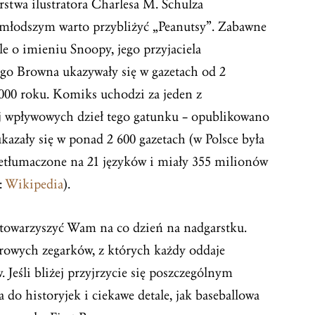
twa ilustratora Charlesa M. Schulza
 młodszym warto przybliżyć „Peanutsy”. Zabawne
le o imieniu Snoopy, jego przyjaciela
ego Browna ukazywały się w gazetach od 2
2000 roku. Komiks uchodzi za jeden z
ej wpływowych dzieł tego gatunku – opublikowano
 ukazały się w ponad 2 600 gazetach (w Polsce była
zetłumaczone na 21 języków i miały 355 milionów
:
Wikipedia
).
 towarzyszyć Wam na co dzień na nadgarstku.
orowych zegarków, z których każdy oddaje
Jeśli bliżej przyjrzycie się poszczególnym
do historyjek i ciekawe detale, jak baseballowa