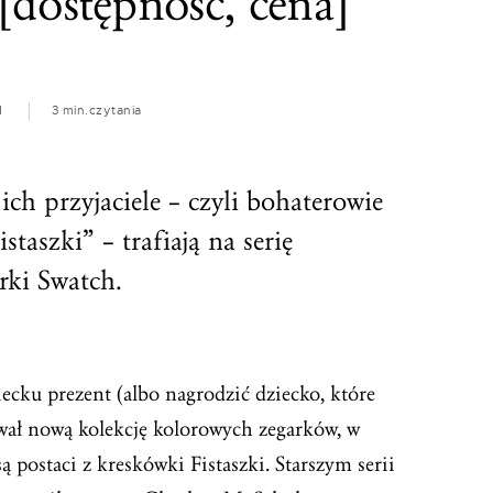
[dostępność, cena]
1
3 min.
czytania
ch przyjaciele – czyli bohaterowie
aszki” – trafiają na serię
ki Swatch.
iecku prezent (albo nagrodzić dziecko, które
wał nową kolekcję kolorowych zegarków, w
ostaci z kreskówki Fistaszki. Starszym serii