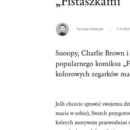
„Fistaszkami” 
Tomasz Kiełtyka
7.11.202
Snoopy, Charlie Brown i i
popularnego komiksu „Fist
kolorowych zegarków mar
Jeśli chcecie sprawić swojemu dz
macie w sobie), Swatch przygoto
których motywem przewodnim są p