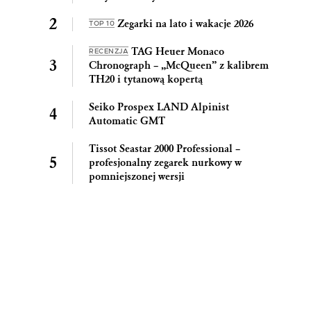
Zegarki na lato i wakacje 2026
TOP 10
TAG Heuer Monaco
RECENZJA
Chronograph – „McQueen” z kalibrem
TH20 i tytanową kopertą
Seiko Prospex LAND Alpinist
Automatic GMT
Tissot Seastar 2000 Professional –
profesjonalny zegarek nurkowy w
pomniejszonej wersji