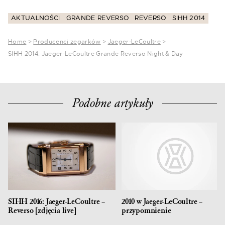
AKTUALNOŚCI
GRANDE REVERSO
REVERSO
SIHH 2014
Home
>
Producenci zegarków
>
Jaeger-LeCoultre
>
SIHH 2014: Jaeger-LeCoultre Grande Reverso Night & Day
Podobne artykuły
SIHH 2016: Jaeger-LeCoultre –
2010 w Jaeger-LeCoultre –
Reverso [zdjęcia live]
przypomnienie