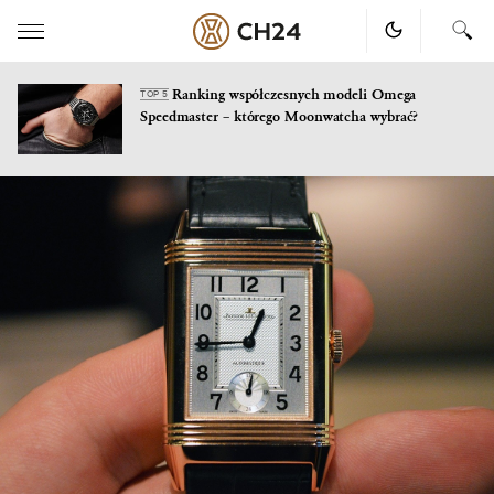
Ranking współczesnych modeli Omega
TOP 5
Speedmaster – którego Moonwatcha wybrać?
Skip
to
content