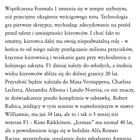
Współczesna Formuła 1 zmienia się w tempie szybszym,
niż przeciętne okrążenie wyścigowego toru. Technologia
gra pierwsze skrzypce, wychodząc zdecydowanie na przód
przed talent i umiejętności kierowców. I choć fakt to
smutny, kierowca dalej ma swoją niepodważalną rolę – w
końcu to od niego zależy przełączanie miliona przycisków,
kręcenie kierownicą i wciskanie gazu przy wychodzeniu z
kolejnego zakrętu. F1 dzisiaj należy do młodych, a średnia
wieku kierowców zbliża się do dolnej granicy 20 lat.
Przyszłość będzie należała do Maxa Verstappena, Charlesa
Leclerca, Alexandra Albona i Lando Norrisa, co nie znaczy,
że doświadczenie poszło kompletnie w odstawkę. Robert
Kubica, jeżdżący w tym sezonie w najwolniejszym w stawce
Williamsie, ma już 34 lata, ale to i tak o 5 mniej niż
weteran F1 – Kimi Räikkönen. „Iceman” ma niemal 40 lat,
ale z powodzeniem ściga się w bolidzie Alfa Romeo
Racing, wyprzedzając regularnie dużo młodszego Antonio