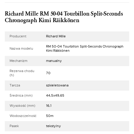
Richard Mille RM 50-04 Tourbillon Split-Seconds
Chronograph Kimi Räikkönen
Producent
Richard Mille
RM 50-04 Tourbillon Split-Seconds Chronograph
Nazwa modelu
Kimi Räikkönen
Mechanizm
manualny
Rezerwa chodu
70
(h)
Tarcza
szkieletowana
Średnica (mm)
44,5x49,65
Wysokość (mm)
16,1
Wodoszczelność
50m
Pasek
tekstylny