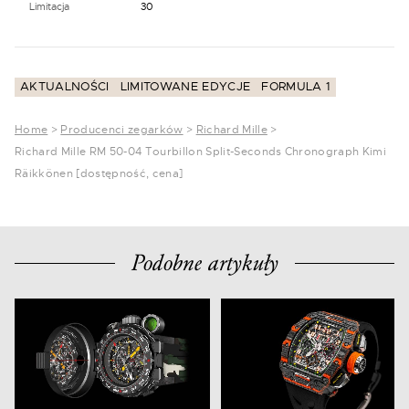
Limitacja
30
AKTUALNOŚCI
LIMITOWANE EDYCJE
FORMULA 1
Home
>
Producenci zegarków
>
Richard Mille
>
Richard Mille RM 50-04 Tourbillon Split-Seconds Chronograph Kimi
Räikkönen [dostępność, cena]
Podobne artykuły