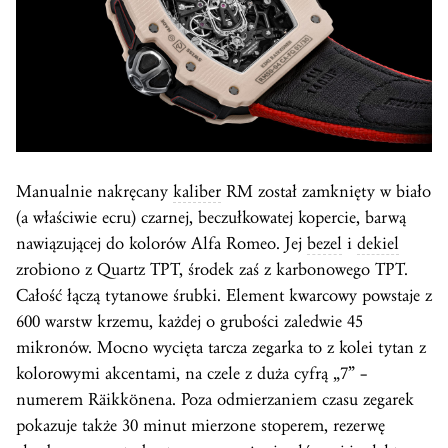
Manualnie nakręcany
kaliber
RM został zamknięty w biało
(a właściwie ecru) czarnej, beczułkowatej kopercie, barwą
nawiązującej do kolorów Alfa Romeo. Jej
bezel
i
dekiel
zrobiono z Quartz TPT, środek zaś z karbonowego TPT.
Całość łączą tytanowe śrubki. Element kwarcowy powstaje z
600 warstw krzemu, każdej o grubości zaledwie 45
mikronów. Mocno wycięta tarcza zegarka to z kolei tytan z
kolorowymi akcentami, na czele z duża cyfrą „7” –
numerem Räikkönena. Poza odmierzaniem czasu zegarek
pokazuje także 30 minut mierzone stoperem, rezerwę