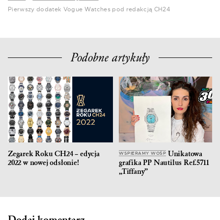
Pierwszy dodatek Vogue Watches pod redakcją CH24
Podobne artykuły
Zegarek Roku CH24 – edycja
Unikatowa
WSPIERAMY WOŚP
2022 w nowej odsłonie!
grafika PP Nautilus Ref.5711
„Tiffany”