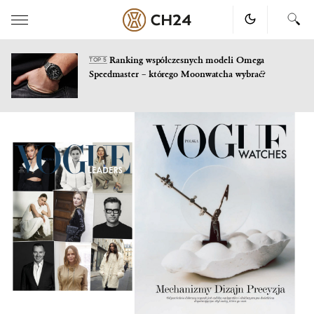
Ranking współczesnych modeli Omega
TOP 5
Speedmaster – którego Moonwatcha wybrać?
Skip
to
content