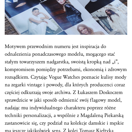
Motywem przewodnim numeru jest inspiracja do
odnalezienia ponadczasowego modelu, mogącego stać
stałym towarzyszem nadgarstka, swoistą kropką nad „i”,
kompromisem pomiędzy potrzebami, ekonomią i zdrowym
rozsądkiem. Czytając Vogue Watches poznacie kulisy mody
na zegarki vintage i powody, dla których producenci coraz
częściej odkurzają swoje archiwa. Z Łukaszem Doskoczem
sprawdzicie w jaki sposób odmienić swój flagowy model,
nadając mu indywidualnego charakteru poprzez różne
techniki personalizacji, a wspólnie z Magdaleną Piekarską
zastanowicie się, czy podział na kolekcje damskie i męskie
ma jeszcze jakikolwiek sens. Z kolei Tomasz Kiełtyka