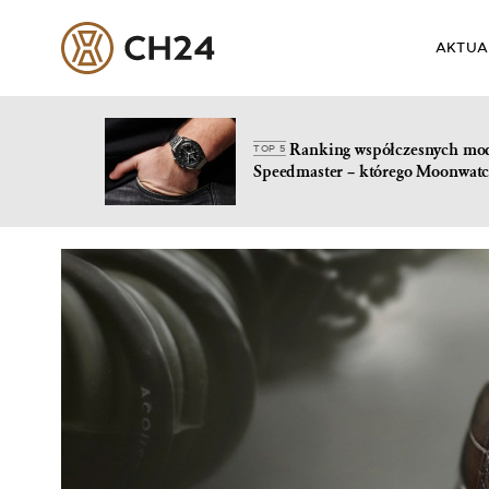
AKTUA
Ranking współczesnych mo
TOP 5
Speedmaster – którego Moonwatc
Skip
to
content