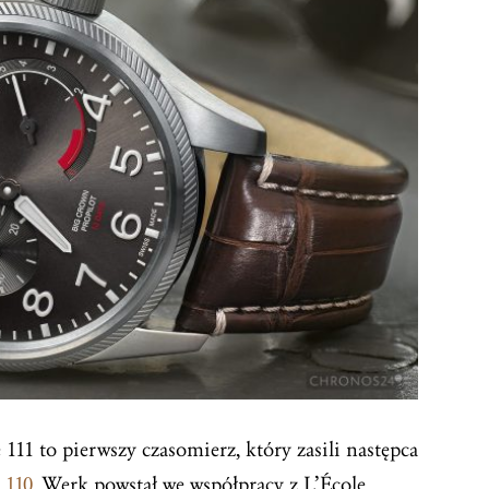
111 to pierwszy czasomierz, który zasili następca
 110
. Werk powstał we współpracy z L’École