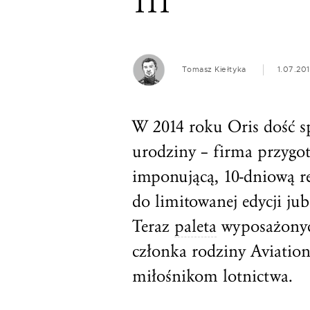
111
Tomasz Kiełtyka
1.07.20
W 2014 roku Oris dość sp
urodziny – firma przygo
imponującą, 10-dniową re
do limitowanej edycji ju
Teraz
paleta
wyposażonych
członka rodziny Aviatio
miłośnikom lotnictwa.