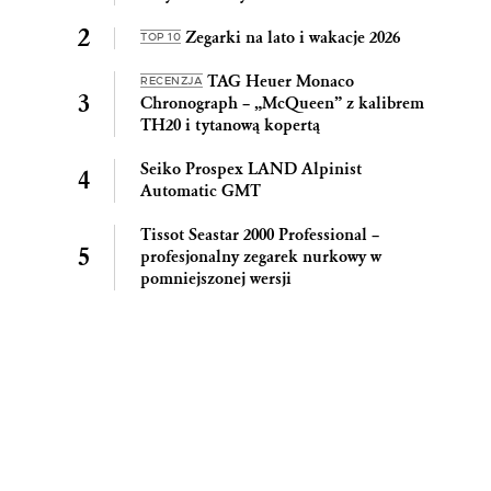
Zegarki na lato i wakacje 2026
TOP 10
TAG Heuer Monaco
RECENZJA
Chronograph – „McQueen” z kalibrem
TH20 i tytanową kopertą
Seiko Prospex LAND Alpinist
Automatic GMT
Tissot Seastar 2000 Professional –
profesjonalny zegarek nurkowy w
pomniejszonej wersji