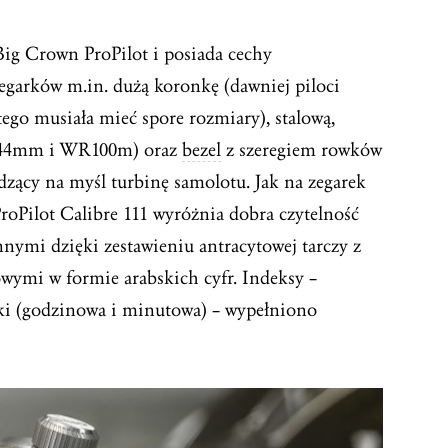
Big Crown ProPilot i posiada cechy
zegarków m.in. dużą koronkę (dawniej piloci
tego musiała mieć spore rozmiary), stalową,
y 44mm i WR100m) oraz
bezel
z szeregiem rowków
dzący na myśl turbinę samolotu. Jak na zegarek
ProPilot Calibre 111 wyróżnia dobra czytelność
nymi dzięki zestawieniu antracytowej tarczy z
ymi w formie arabskich cyfr. Indeksy –
ki (godzinowa i minutowa) – wypełniono