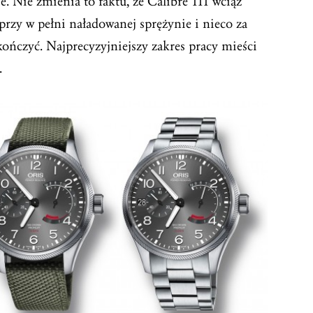
e. Nie zmienia to faktu, że Calibre 111 wciąż
przy w pełni naładowanej sprężynie i nieco za
kończyć. Najprecyzyjniejszy zakres pracy mieści
.