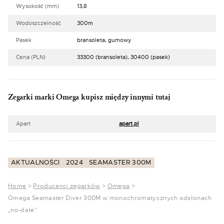
Wysokość (mm)
13,8
Wodoszczelność
300m
Pasek
bransoleta, gumowy
Cena (PLN)
33300 (bransoleta), 30400 (pasek)
Zegarki marki Omega kupisz między innymi tutaj
Apart
apart.pl
AKTUALNOŚCI
2024
SEAMASTER 300M
Home
>
Producenci zegarków
>
Omega
>
Omega Seamaster Diver 300M w monochromatycznych odsłonach
„no-date”