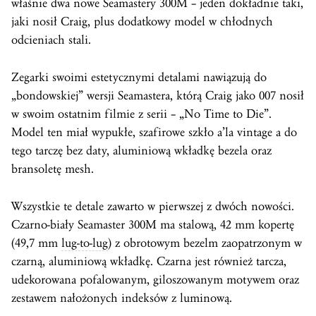
właśnie dwa nowe Seamastery 300M – jeden dokładnie taki,
jaki nosił Craig, plus dodatkowy model w chłodnych
odcieniach stali.
Zegarki swoimi estetycznymi detalami nawiązują do
„bondowskiej” wersji Seamastera, którą Craig jako 007 nosił
w swoim ostatnim filmie z serii – „No Time to Die”.
Model ten miał wypukłe, szafirowe szkło a’la vintage a do
tego tarczę bez daty, aluminiową wkładkę bezela oraz
bransoletę mesh.
Wszystkie te detale zawarto w pierwszej z dwóch nowości.
Czarno-biały Seamaster 300M ma stalową, 42 mm kopertę
(49,7 mm
lug-to-lug
) z obrotowym bezelm zaopatrzonym w
czarną, aluminiową wkładkę. Czarna jest również tarcza,
udekorowana pofalowanym, giloszowanym motywem oraz
zestawem nałożonych indeksów z luminową.