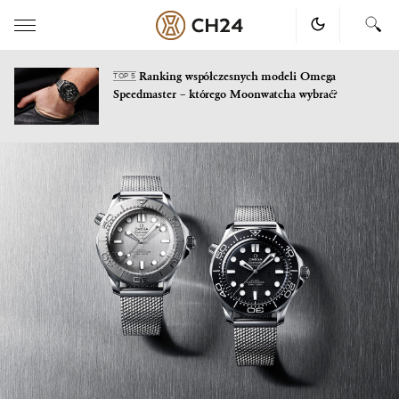
Ranking współczesnych modeli Omega
TOP 5
Speedmaster – którego Moonwatcha wybrać?
Skip
to
content