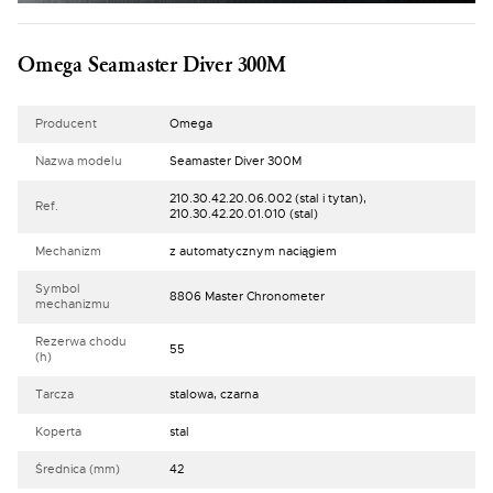
Omega Seamaster Diver 300M
Producent
Omega
Nazwa modelu
Seamaster Diver 300M
210.30.42.20.06.002 (stal i tytan),
Ref.
210.30.42.20.01.010 (stal)
Mechanizm
z automatycznym naciągiem
Symbol
8806 Master Chronometer
mechanizmu
Rezerwa chodu
55
(h)
Tarcza
stalowa, czarna
Koperta
stal
Średnica (mm)
42