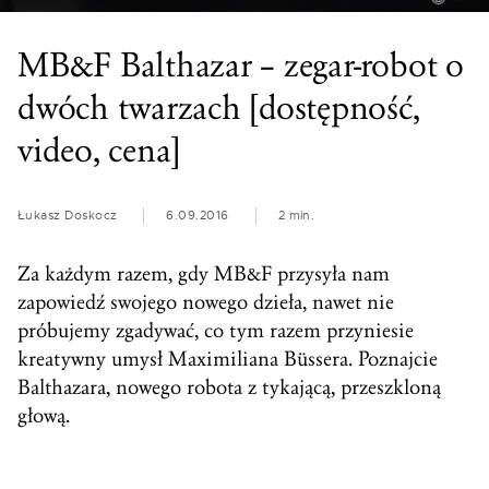
MB&F Balthazar – zegar-robot o
dwóch twarzach [dostępność,
video, cena]
Łukasz Doskocz
6.09.2016
2 min.
Za każdym razem, gdy MB&F przysyła nam
zapowiedź swojego nowego dzieła, nawet nie
próbujemy zgadywać, co tym razem przyniesie
kreatywny umysł Maximiliana Büssera. Poznajcie
Balthazara, nowego robota z tykającą, przeszkloną
głową.