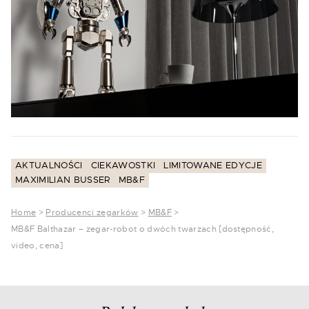
AKTUALNOŚCI
CIEKAWOSTKI
LIMITOWANE EDYCJE
MAXIMILIAN BUSSER
MB&F
Home
>
Producenci zegarków
>
MB&F
>
MB&F Balthazar – zegar-robot o dwóch twarzach [dostępność,
video, cena]