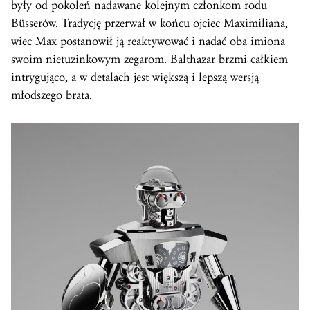
były od pokoleń nadawane kolejnym członkom rodu
Büsserów. Tradycję przerwał w końcu ojciec Maximiliana,
wiec Max postanowił ją reaktywować i nadać oba imiona
swoim nietuzinkowym zegarom. Balthazar brzmi całkiem
intrygująco, a w detalach jest większą i lepszą wersją
młodszego brata.