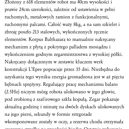
Złożony z 618 elementów robot ma 40cm wysokości i
prawie 24cm szerokości, zależnie od ustawienia w pełni
ruchomych, metalowych ramion z funkcjonalnymi,
ruchomymi palcami. Całość waży 8kg, a na sam szkielet i
zbroję poszło 213 stalowych, wykończonych ręcznie
elementów. Korpus Balthazara to manualnie nakręcany
mechanizm z płytą z pokrytego palladem mosiądzu i
wykończeniem godnym zegarmistrzostwa z wysokiej półki.
Nakręcany dołączonym w zestawie kluczem werk
konstrukcji L’Epee popracuje przez 35 dni. Niezbędna do
uzyskania tego wyniku energia gromadzona jest w aż pięciu
bębnach sprężyny. Regulujący pracę mechanizmu
balans
(2.5Hz) niczym mózg robota ulokowano w jego głowie,
pod zrobioną z szafirowego szkła kopułą. Zegar pokazuje
aktualną godzinę i minutę na dwóch dyskach ulokowanych
na jego piersi, sekundy w formie retrgorade
wkomponowane zostały w oczy, a rezerwa chodu otrzymała