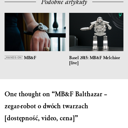
Podobne artykuły
MB&F
Basel 2015: MB&F Melchior
„HANDS-ON”
[live]
One thought on “
MB&F Balthazar –
zegar-robot o dwóch twarzach
[dostępność, video, cena]
”