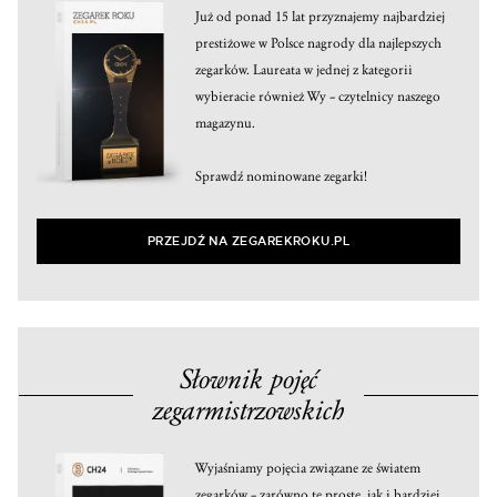
Już od ponad 15 lat przyznajemy najbardziej
prestiżowe w Polsce nagrody dla najlepszych
zegarków. Laureata w jednej z kategorii
wybieracie również Wy – czytelnicy naszego
magazynu.
Sprawdź nominowane zegarki!
PRZEJDŹ NA ZEGAREKROKU.PL
Słownik pojęć
zegarmistrzowskich
Wyjaśniamy pojęcia związane ze światem
zegarków – zarówno te proste, jak i bardziej