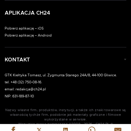
APLIKACJA CH24
Pobierz aplikację – iOS
Pobierz aplikację – Android
KONTAKT
GTK Kiełtyka Tomasz, ul. Zygmunta Starego 24A/8, 44-100 Gliwice.
tel. +48 (32) 750-08-16.
email: redakcja@ch24.pl
NIP: 631-189-87-10
Nazwy własne firm, produktów, instytucji, a także ich znaki towarowe są
własnością tychże firm, podobnie jak materiały graficzne i filmowe
wykorzystane w serwisie.
Wszystkie prawa zastrzeżone ©2009 - 2026 - CH24.PL ®