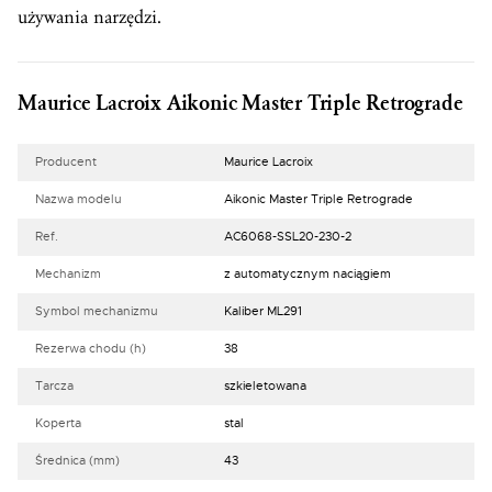
używania narzędzi.
Maurice Lacroix Aikonic Master Triple Retrograde
Producent
Maurice Lacroix
Nazwa modelu
Aikonic Master Triple Retrograde
Ref.
AC6068-SSL20-230-2
Mechanizm
z automatycznym naciągiem
Symbol mechanizmu
Kaliber ML291
Rezerwa chodu (h)
38
Tarcza
szkieletowana
Koperta
stal
Średnica (mm)
43