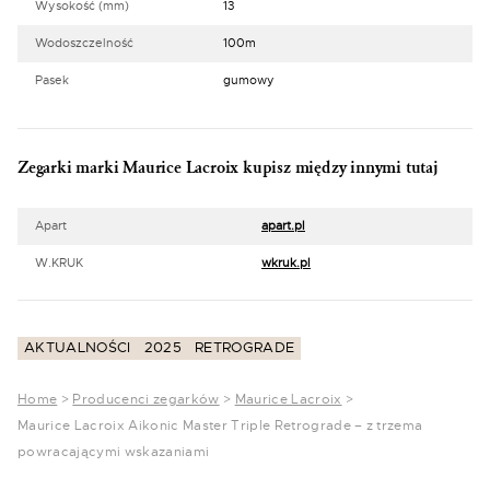
Wysokość (mm)
13
Wodoszczelność
100m
Pasek
gumowy
Zegarki marki Maurice Lacroix kupisz między innymi tutaj
Apart
apart.pl
W.KRUK
wkruk.pl
AKTUALNOŚCI
2025
RETROGRADE
Home
>
Producenci zegarków
>
Maurice Lacroix
>
Maurice Lacroix Aikonic Master Triple Retrograde – z trzema
powracającymi wskazaniami