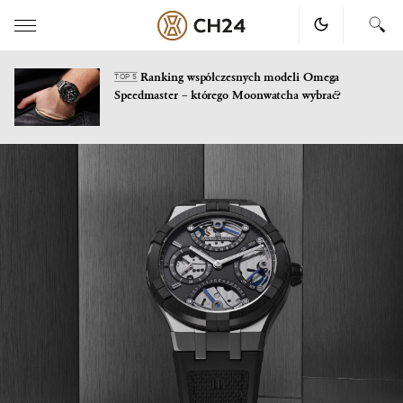
Ranking współczesnych modeli Omega
TOP 5
Speedmaster – którego Moonwatcha wybrać?
Skip
to
content