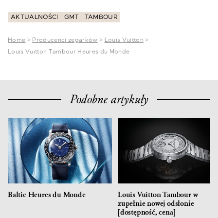
AKTUALNOŚCI
GMT
TAMBOUR
Home
>
Producenci zegarków
>
Louis Vuitton
>
Louis Vuitton Tambour Heures du Monde
Podobne artykuły
Baltic Heures du Monde
Louis Vuitton Tambour w
zupełnie nowej odsłonie
[dostępność, cena]