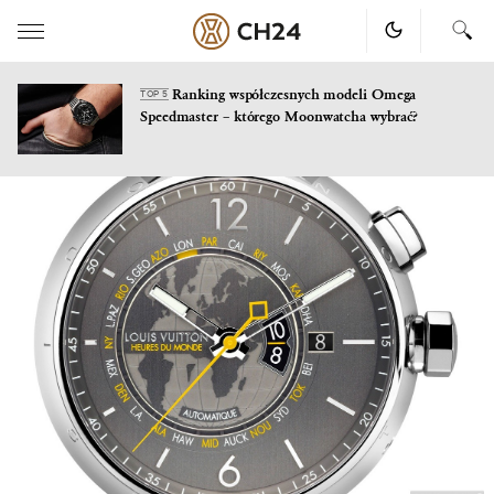
Ranking współczesnych modeli Omega
TOP 5
Speedmaster – którego Moonwatcha wybrać?
Skip
to
content