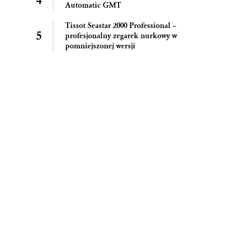
Automatic GMT
Tissot Seastar 2000 Professional –
profesjonalny zegarek nurkowy w
pomniejszonej wersji