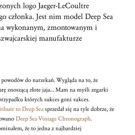
onych logo Jaeger-LeCoultre
ego członka. Jest nim model Deep Sea
 na wykonanym, zmontowanym i
zwajcarskiej manufakturze
o powodów do narzekań. Wygląda na to, że
kurę znoszącą złote jaja… Mam na myśli zegarki
przypadku których sukces goni sukces.
ibute to Deep Sea
sprzedał się na tyle dobrze, że
ntowano
Deep Sea Vintage Chronograph
.
minałem, że to jedna z najbardziej