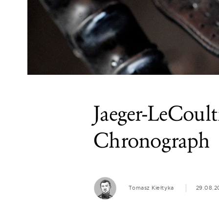
Jaeger-LeCoul
Chronograph
Tomasz Kiełtyka
29.08.2