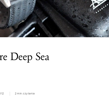
tre Deep Sea
012
2 min.
czytania