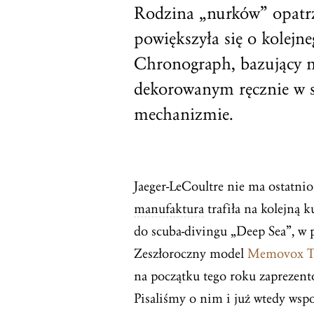
Rodzina „nurków” opatrz
powiększyła się o kolejn
Chronograph, bazujący
dekorowanym ręcznie w s
mechanizmie.
Jaeger-LeCoultre nie ma ostatni
manufaktura
trafiła na kolejną 
do scuba-divingu „Deep Sea”, w 
Zeszłoroczny model
Memovox Tr
na początku tego roku zapreze
Pisaliśmy o nim i już wtedy wspo