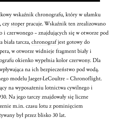
kowy wskaźnik chronografu, który w ułamku
, czy
stoper
pracuje. Wskaźnik ten zrealizowano
o i czerwonego – znajdujących się w otworze pod
a biała tarcza,
chronograf
jest gotowy do
era, w otworze widnieje fragment biały i
ografu okienko wypełnia kolor czerwony. Dla
 wpływająca na ich bezpieczeństwo pod wodą.
nego modelu Jaeger-LeCoultre – Chronoflight.
cy na wyposażeniu lotnictwa cywilnego i
0. Na jego tarczy znajdowały się liczne
iczenie m.in. czasu lotu z pominięciem
wany był przez blisko 30 lat.