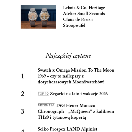
Lebois & Co. Heritage
Atelier Small Seconds
Clous de Paris i
Stroopwafel
Najczęściej czytane
Swatch x Omega Mission To The Moon
1969 – czy to najlepszy z
dotychczasowych MoonSwatchów?
Zegarki na lato i wakacje 2026
TOP 10
TAG Heuer Monaco
RECENZJA
Chronograph – „McQueen” z kalibrem
TH20 i tytanową kopertą
Seiko Prospex LAND Alpinist