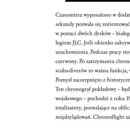
Czasomierz wyposażono w dodat
sekundy pozwala się zorientować
w postaci dwóch dysków – białeg
logiem JLC. Jeśli okienko zakryw
uruchomienia. Podczas pracy stop
czerwony. Po zatrzymaniu chron
scuba-diverów to ważna funkcja,
Pomysł zaczerpnięto z historycz
Ten
chronograf
pokładowy – będą
wojskowego – pochodzi z roku 193
totalizatory, pozwalające na obl
międzylądowań. Chronoflight uży