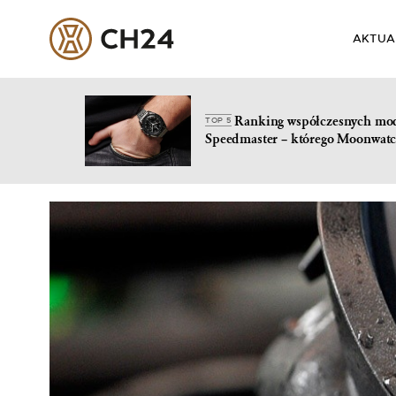
AKTUA
Ranking współczesnych mo
TOP 5
Speedmaster – którego Moonwatc
Skip
to
content