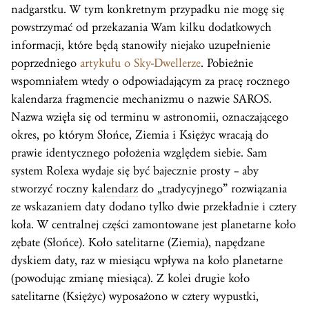
nadgarstku. W tym konkretnym przypadku nie mogę się
powstrzymać od przekazania Wam kilku dodatkowych
informacji, które będą stanowiły niejako uzupełnienie
poprzedniego
artykułu o Sky-Dwellerze
. Pobieżnie
wspomniałem wtedy o odpowiadającym za pracę rocznego
kalendarza fragmencie mechanizmu o nazwie SAROS.
Nazwa wzięła się od terminu w astronomii, oznaczającego
okres, po którym Słońce, Ziemia i Księżyc wracają do
prawie identycznego położenia względem siebie. Sam
system Rolexa wydaje się być bajecznie prosty – aby
stworzyć roczny
kalendarz
do „tradycyjnego” rozwiązania
ze wskazaniem daty dodano tylko dwie przekładnie i cztery
koła. W centralnej części zamontowane jest planetarne koło
zębate (Słońce). Koło satelitarne (Ziemia), napędzane
dyskiem daty, raz w miesiącu wpływa na koło planetarne
(powodując zmianę miesiąca). Z kolei drugie koło
satelitarne (Księżyc) wyposażono w cztery wypustki,