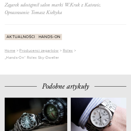
Zegarek udostępnił salon marki W.Kruk z Katowic.
Opracowanie: Tomasz Kiełtyka
AKTUALNOŚCI
HANDS-ON
Home
>
Producenci zegarków
>
Rolex
>
„Hands-On” Rolex Sky-Dweller
Podobne artykuły