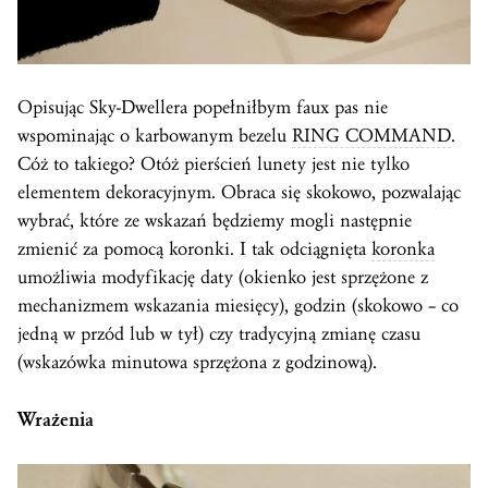
Opisując Sky-Dwellera popełniłbym faux pas nie
wspominając o karbowanym bezelu
RING COMMAND
.
Cóż to takiego? Otóż pierścień lunety jest nie tylko
elementem dekoracyjnym. Obraca się skokowo, pozwalając
wybrać, które ze wskazań będziemy mogli następnie
zmienić za pomocą koronki. I tak odciągnięta
koronka
umożliwia modyfikację daty (okienko jest sprzężone z
mechanizmem wskazania miesięcy), godzin (skokowo – co
jedną w przód lub w tył) czy tradycyjną zmianę czasu
(wskazówka minutowa sprzężona z godzinową).
Wrażenia