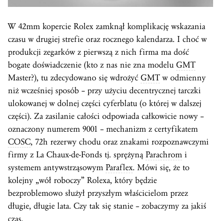
W 42mm kopercie Rolex zamknął komplikację wskazania
czasu w drugiej strefie oraz rocznego kalendarza. I choć w
produkcji zegarków z pierwszą z nich firma ma dość
bogate doświadczenie (kto z nas nie zna modelu
GMT
Master?), tu zdecydowano się wdrożyć
GMT
w odmienny
niż wcześniej sposób – przy użyciu decentrycznej tarczki
ulokowanej w dolnej części cyferblatu (o której w dalszej
części). Za zasilanie całości odpowiada całkowicie nowy –
oznaczony numerem 9001 – mechanizm z certyfikatem
COSC
, 72h rezerwy chodu oraz znakami rozpoznawczymi
firmy z La Chaux-de-Fonds tj. sprężyną
Parachrom
i
systemem antywstrząsowym
Paraflex
. Mówi się, że to
kolejny „wół roboczy” Rolexa, który będzie
bezproblemowo służył przyszłym właścicielom przez
długie, długie lata. Czy tak się stanie – zobaczymy za jakiś
czas
.