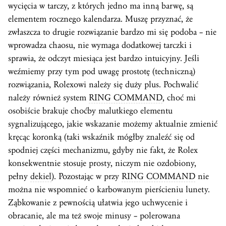
wycięcia w tarczy, z których jedno ma inną barwę, są
elementem rocznego kalendarza. Muszę przyznać, że
zwłaszcza to drugie rozwiązanie bardzo mi się podoba – nie
wprowadza chaosu, nie wymaga dodatkowej tarczki i
sprawia, że odczyt miesiąca jest bardzo intuicyjny. Jeśli
weźmiemy przy tym pod uwagę prostotę (techniczną)
rozwiązania, Rolexowi należy się duży plus. Pochwalić
należy również system
RING COMMAND
, choć mi
osobiście brakuje choćby malutkiego elementu
sygnalizującego, jakie wskazanie możemy aktualnie zmienić
kręcąc koronką (taki wskaźnik mógłby znaleźć się od
spodniej części mechanizmu, gdyby nie fakt, że Rolex
konsekwentnie stosuje prosty, niczym nie ozdobiony,
pełny
dekiel
). Pozostając w przy
RING COMMAND
nie
można nie wspomnieć o karbowanym pierścieniu lunety.
Ząbkowanie z pewnością ułatwia jego uchwycenie i
obracanie, ale ma też swoje minusy – polerowana