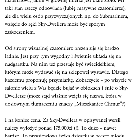
materiałowi, jakim w głównej mierze jest białe złoto. Mi
taki stan rzeczy odpowiada (lubię masywne czasomierze),
ale dla wielu osób przyzwyczajonych np. do Submarinera,
wzięcie do ręki Sky-Dwellera może być sporym
zaskoczeniem.
Od strony wizualnej czasomierz prezentuje się bardzo
ładnie. Jest przy tym wygodny i świetnie układa się na
nadgarstku. Na nim też przestaje być świecidełkiem,
którym może wydawać się na sklepowej wystawie. Dlatego
każdemu proponuję przymiarkę. Zobaczycie – po wizycie w
salonie wielu z Was będzie bujać w obłokach i śnić o Sky-
Dwellerze (może stąd właśnie wzięła się nazwa, która w
dosłownym tłumaczeniu znaczy „Mieszkaniec Chmur”?).
I na koniec cena. Za Sky-Dwellera w opisywanej wersji
należy wyłożyć ponad 175.000zł (!). To dużo – nawet
bardzo. To przysłowiowa łyżką dziegciu w beczce miodu.