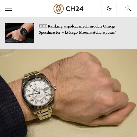
Ranking współczesnych modeli Omega
TOP 5
Speedmaster – którego Moonwatcha wybrać?
Skip
to
content